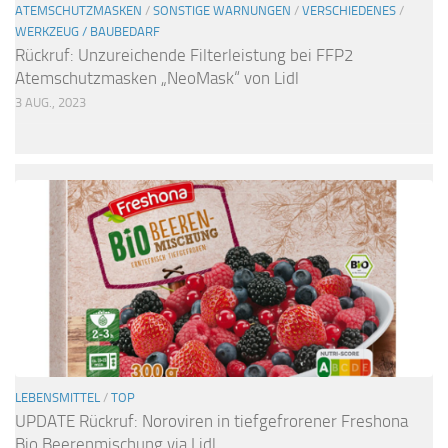
ATEMSCHUTZMASKEN
/
SONSTIGE WARNUNGEN
/
VERSCHIEDENES
/
WERKZEUG / BAUBEDARF
Rückruf: Unzureichende Filterleistung bei FFP2
Atemschutzmasken „NeoMask“ von Lidl
3 AUG., 2023
LEBENSMITTEL
/
TOP
UPDATE Rückruf: Noroviren in tiefgefrorener Freshona
Bio Beerenmischung via Lidl