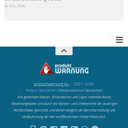
24 JULI, 2026
produktwarnung.eu
- 2007-2026
Made in Gerstetten |
Medienzentrum Gerstetten
Alle genannten Marken, Warenzeichen und Logos innerhalb dieses
Medienangebotes sind durch die Marken- und Urheberechte der jeweiligen
Rechteinhaber geschützt, und dienen lediglich der Berichterstattung und
Verdeutlichung der hier veröffentlichten Inh
alte
Mastodon