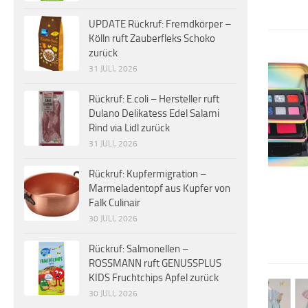
UPDATE Rückruf: Fremdkörper –
Kölln ruft Zauberfleks Schoko
zurück
31 JULI, 2026
Rückruf: E.coli – Hersteller ruft
Dulano Delikatess Edel Salami
Rind via Lidl zurück
31 JULI, 2026
Rückruf: Kupfermigration –
Marmeladentopf aus Kupfer von
Falk Culinair
30 JULI, 2026
Rückruf: Salmonellen –
ROSSMANN ruft GENUSSPLUS
KIDS Fruchtchips Apfel zurück
30 JULI, 2026