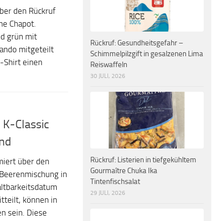
ber den Rückruf
ne Chapot.
nd grün mit
Rückruf: Gesundheitsgefahr –
ando mitgeteilt
Schimmelpilzgift in gesalzenen Lima
-Shirt einen
Reiswaffeln
30 JULI, 2026
n K-Classic
and
Rückruf: Listerien in tiefgekühltem
iert über den
Gourmaître Chuka Ika
c Beerenmischung in
Tintenfischsalat
ltbarkeitsdatum
29 JULI, 2026
teilt, können in
en sein. Diese