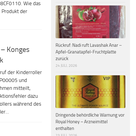
8CF0110. Wie das
 Produkt der
Rückruf: Nadi ruft Lavashak Anar –
r – Konges
Apfel-Granatapfel-Fruchtplatte
zurück
ck
24 JULI, 2026
uf der Kinderroller
P00005 und
men mitteilt,
uktionsfehler dazu
Rollers während des
er...
Dringende behördliche Warnung vor
Royal Honey – Arzneimittel
enthalten
23 JULI, 2026