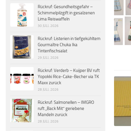
Rückruf: Gesundheitsgefahr –
Schimmelpilzgift in gesalzenen
Lima Reiswaffeln
30 JULI, 2026
Rückruf: Listerien in tiefgekühltem
Gourmaître Chuka Ika
Tintenfischsalat
29 JULI, 2026
Rückruf: Verderb – Kuijper BV ruft
Yopokki Rice-Cake-Becher via TK
Maxx zurück
28 JULI, 2026
Rückruf: Salmonellen – IMGRO
ruft „Back Mit“ geriebene
Mandeln zurück
28 JULI, 2026