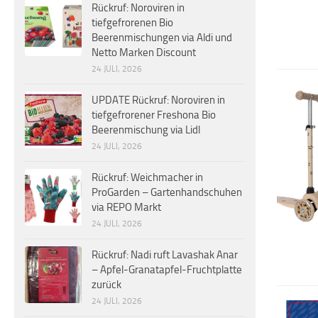
Rückruf: Noroviren in
tiefgefrorenen Bio
Beerenmischungen via Aldi und
Netto Marken Discount
24 JULI, 2026
UPDATE Rückruf: Noroviren in
tiefgefrorener Freshona Bio
Beerenmischung via Lidl
24 JULI, 2026
Rückruf: Weichmacher in
ProGarden – Gartenhandschuhen
via REPO Markt
24 JULI, 2026
Rückruf: Nadi ruft Lavashak Anar
– Apfel-Granatapfel-Fruchtplatte
zurück
24 JULI, 2026