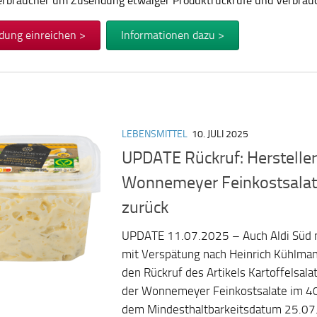
Verbraucher um Zusendung etwaiger Produktrückrufe und Verbra
dung einreichen >
Informationen dazu >
LEBENSMITTEL
10. JULI 2025
UPDATE Rückruf: Hersteller
Wonnemeyer Feinkostsalat 
zurück
UPDATE 11.07.2025 – Auch Aldi Süd 
mit Verspätung nach Heinrich Kühlman
den Rückruf des Artikels Kartoffelsala
der Wonnemeyer Feinkostsalate im 4
dem Mindesthaltbarkeitsdatum 25.07