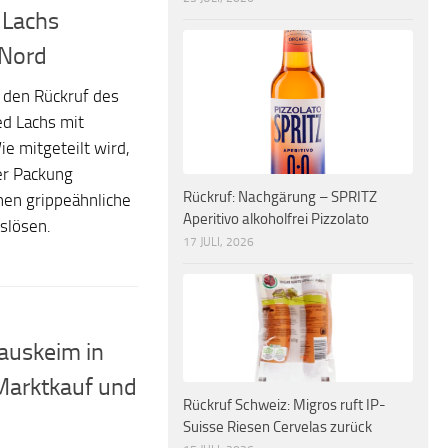
 Lachs
-Nord
 den Rückruf des
ed Lachs mit
 mitgeteilt wird,
er Packung
Rückruf: Nachgärung – SPRITZ
nen grippeähnliche
Aperitivo alkoholfrei Pizzolato
slösen.
17 JULI, 2026
auskeim in
Marktkauf und
Rückruf Schweiz: Migros ruft IP-
Suisse Riesen Cervelas zurück