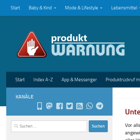
Start
Baby & Kind
Mode & Lifestyle
Lebensmittel
Zum Inhalt springen
Start
Index A-Z
App & Messenger
Produktrückruf 
KANÄLE
Unte
Suchen
Vor al
nach:
angewi