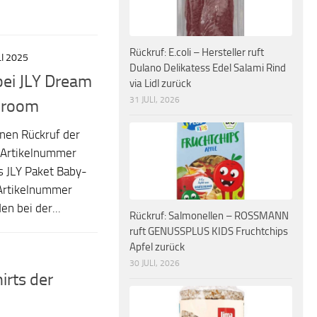
Rückruf: E.coli – Hersteller ruft
LI 2025
Dulano Delikatess Edel Salami Rind
 bei JLY Dream
via Lidl zurück
31 JULI, 2026
yroom
inen Rückruf der
 Artikelnummer
s JLY Paket Baby-
Artikelnummer
n bei der...
Rückruf: Salmonellen – ROSSMANN
ruft GENUSSPLUS KIDS Fruchtchips
Apfel zurück
30 JULI, 2026
irts der