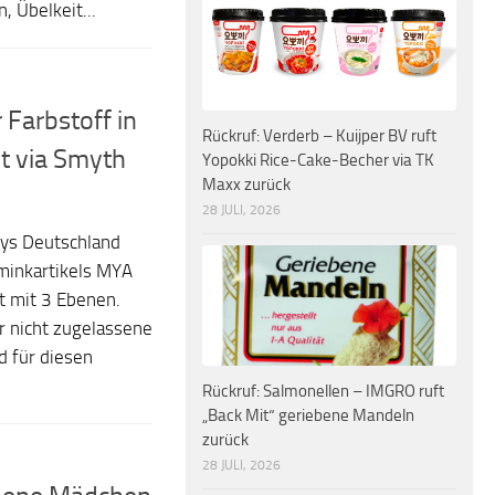
 Übelkeit...
 Farbstoff in
Rückruf: Verderb – Kuijper BV ruft
t via Smyth
Yopokki Rice-Cake-Becher via TK
Maxx zurück
28 JULI, 2026
ys Deutschland
minkartikels MYA
 mit 3 Ebenen.
r nicht zugelassene
d für diesen
Rückruf: Salmonellen – IMGRO ruft
„Back Mit“ geriebene Mandeln
zurück
28 JULI, 2026