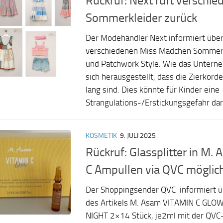
Rückruf: Next ruft verschi
Sommerkleider zurück
Der Modehändler Next informiert über
verschiedenen Miss Mädchen Sommer
und Patchwork Style. Wie das Unterne
sich herausgestellt, dass die Zierkord
lang sind. Dies könnte für Kinder eine
Strangulations-/Erstickungsgefahr dars
KOSMETIK
9. JULI 2025
Rückruf: Glassplitter in M
C Ampullen via QVC möglic
Der Shoppingsender QVC informiert ü
des Artikels M. Asam VITAMIN C GL
NIGHT 2×14 Stück, je2ml mit der QV