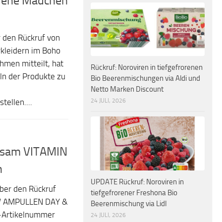
edene Mädchen
 den Rückruf von
kleidern im Boho
hmen mitteilt, hat
Rückruf: Noroviren in tiefgefrorenen
eln der Produkte zu
Bio Beerenmischungen via Aldi und
Netto Marken Discount
24 JULI, 2026
tellen....
. Asam VITAMIN
h
UPDATE Rückruf: Noroviren in
ber den Rückruf
tiefgefrorener Freshona Bio
OW AMPULLEN DAY &
Beerenmischung via Lidl
C-Artikelnummer
24 JULI, 2026