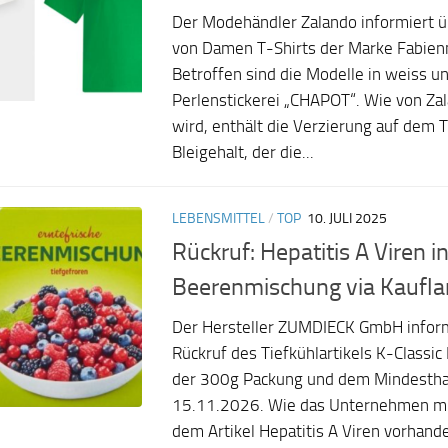
Der Modehändler Zalando informiert ü
von Damen T-Shirts der Marke Fabien
Betroffen sind die Modelle in weiss u
Perlenstickerei „CHAPOT“. Wie von Zal
wird, enthält die Verzierung auf dem T
Bleigehalt, der die...
LEBENSMITTEL
/
TOP
10. JULI 2025
Rückruf: Hepatitis A Viren i
Beerenmischung via Kaufl
Der Hersteller ZUMDIECK GmbH inform
Rückruf des Tiefkühlartikels K-Classi
der 300g Packung und dem Mindestha
15.11.2026. Wie das Unternehmen mit
dem Artikel Hepatitis A Viren vorhand