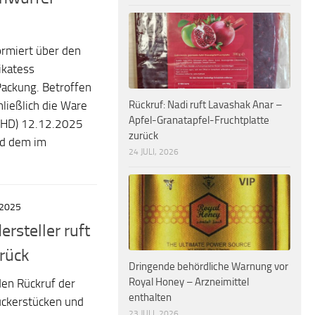
rmiert über den
ikatess
ackung. Betroffen
Rückruf: Nadi ruft Lavashak Anar –
ließlich die Ware
Apfel-Granatapfel-Fruchtplatte
MHD) 12.12.2025
zurück
d dem im
24 JULI, 2026
 2025
ersteller ruft
rück
Dringende behördliche Warnung vor
Royal Honey – Arzneimittel
en Rückruf der
enthalten
uckerstücken und
23 JULI, 2026