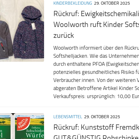
KINDERBEKLEIDUNG
29. OKTOBER 2025
Rückruf: Ewigkeitschemikal
Woolworth ruft Kinder Soft
zurück
Woolworth informiert über den Rückru
Softshelljacken. Wie das Unternehmen 
durch enthaltene PFOA (Ewigkeitschem
potenzielles gesundheitliches Risiko f
Verbraucher:innen. Von der weiteren
abgeraten Betroffene Artikel Kinder So
Verkaufspreis: ursprünglich: 10,00 Euro
LEBENSMITTEL
29. OKTOBER 2025
Rückruf: Kunststoff Fremd
GUT&GÜNSTIG Rohschinke