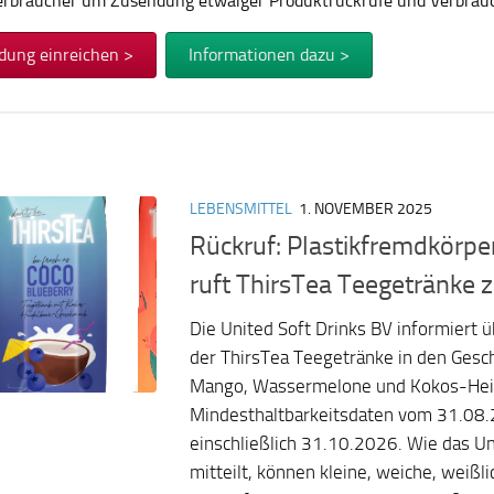
Verbraucher um Zusendung etwaiger Produktrückrufe und Verbra
dung einreichen >
Informationen dazu >
LEBENSMITTEL
1. NOVEMBER 2025
Rückruf: Plastikfremdkörper
ruft ThirsTea Teegetränke 
Die United Soft Drinks BV informiert 
der ThirsTea Teegetränke in den Ges
Mango, Wassermelone und Kokos-Hei
Mindesthaltbarkeitsdaten vom 31.08.
einschließlich 31.10.2026. Wie das 
mitteilt, können kleine, weiche, weißli