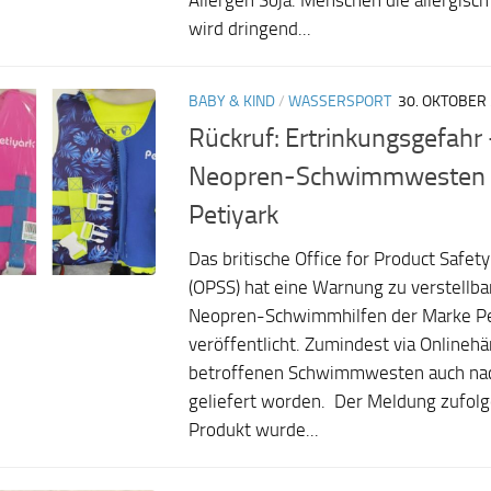
Allergen Soja. Menschen die allergisch
wird dringend...
BABY & KIND
/
WASSERSPORT
30. OKTOBER
Rückruf: Ertrinkungsgefahr
Neopren-Schwimmwesten 
Petiyark
Das britische Office for Product Safet
(OPSS) hat eine Warnung zu verstellba
Neopren-Schwimmhilfen der Marke Pe
veröffentlicht. Zumindest via Onlinehä
betroffenen Schwimmwesten auch na
geliefert worden. Der Meldung zufol
Produkt wurde...