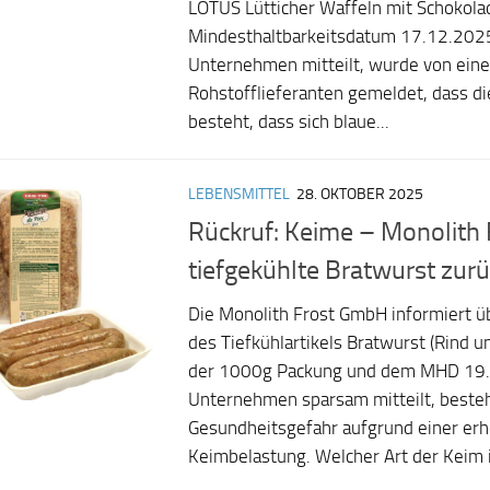
LOTUS Lütticher Waffeln mit Schokol
Mindesthaltbarkeitsdatum 17.12.202
Unternehmen mitteilt, wurde von ein
Rohstofflieferanten gemeldet, dass di
besteht, dass sich blaue...
LEBENSMITTEL
28. OKTOBER 2025
Rückruf: Keime – Monolith F
tiefgekühlte Bratwurst zur
Die Monolith Frost GmbH informiert ü
des Tiefkühlartikels Bratwurst (Rind un
der 1000g Packung und dem MHD 19.
Unternehmen sparsam mitteilt, beste
Gesundheitsgefahr aufgrund einer er
Keimbelastung. Welcher Art der Keim is