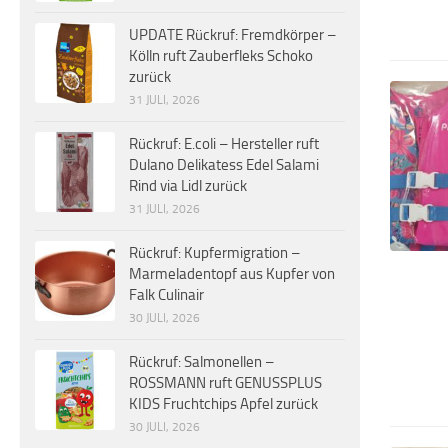
UPDATE Rückruf: Fremdkörper –
Kölln ruft Zauberfleks Schoko
zurück
31 JULI, 2026
Rückruf: E.coli – Hersteller ruft
Dulano Delikatess Edel Salami
Rind via Lidl zurück
31 JULI, 2026
Rückruf: Kupfermigration –
Marmeladentopf aus Kupfer von
Falk Culinair
30 JULI, 2026
Rückruf: Salmonellen –
ROSSMANN ruft GENUSSPLUS
KIDS Fruchtchips Apfel zurück
30 JULI, 2026