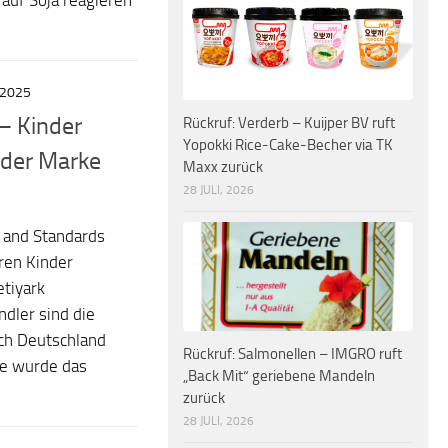
 auf Soja reagieren
 2025
 – Kinder
Rückruf: Verderb – Kuijper BV ruft
Yopokki Rice-Cake-Becher via TK
der Marke
Maxx zurück
28 JULI, 2026
y and Standards
ren Kinder
tiyark
ndler sind die
ch Deutschland
Rückruf: Salmonellen – IMGRO ruft
ge wurde das
„Back Mit“ geriebene Mandeln
zurück
28 JULI, 2026