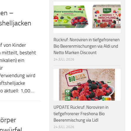
ien –
shelljacken
Rückruf: Noroviren in tiefgefrorenen
f von Kinder
Bio Beerenmischungen via Aldi und
mitteilt, besteht
Netto Marken Discount
24 JULI, 2026
ikalien) ein
ür
 Verwendung wird
ftshelljacke
 aktuell: 1,00...
UPDATE Rückruf: Noroviren in
tiefgefrorener Freshona Bio
körper
Beerenmischung via Lidl
24 JULI, 2026
nwürfel