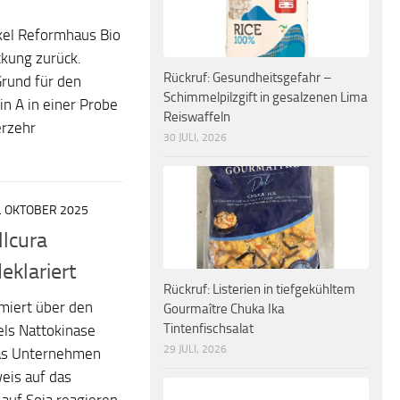
kel Reformhaus Bio
kung zurück.
Rückruf: Gesundheitsgefahr –
Grund für den
Schimmelpilzgift in gesalzenen Lima
in A in einer Probe
Reiswaffeln
erzehr
30 JULI, 2026
. OKTOBER 2025
llcura
eklariert
Rückruf: Listerien in tiefgekühltem
rmiert über den
Gourmaître Chuka Ika
Tintenfischsalat
ls Nattokinase
29 JULI, 2026
das Unternehmen
weis auf das