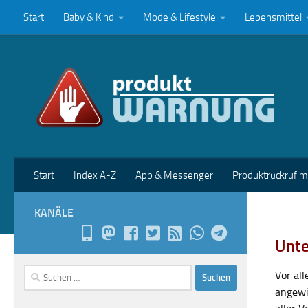
Start
Baby & Kind
Mode & Lifestyle
Lebensmittel
Zum Inhalt springen
Start
Index A-Z
App & Messenger
Produktrückruf 
KANÄLE
Unte
Suchen
Vor al
nach:
angewi