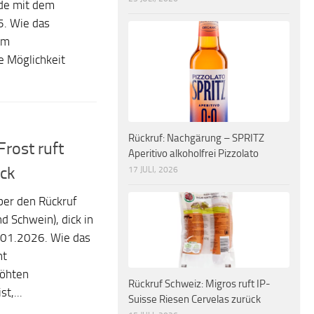
ade mit dem
5. Wie das
em
e Möglichkeit
Rückruf: Nachgärung – SPRITZ
rost ruft
Aperitivo alkoholfrei Pizzolato
ück
17 JULI, 2026
ber den Rückruf
d Schwein), dick in
01.2026. Wie das
ht
höhten
Rückruf Schweiz: Migros ruft IP-
t,...
Suisse Riesen Cervelas zurück