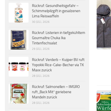
Rückruf: Gesundheitsgefahr –
Schimmelpilzgift in gesalzenen
Lima Reiswaffeln
30 JULI, 2026
Rückruf: Listerien in tiefgekühltem
Gourmaître Chuka Ika
Tintenfischsalat
29 JULI, 2026
Rückruf: Verderb – Kuijper BV ruft
Yopokki Rice-Cake-Becher via TK
Maxx zurück
28 JULI, 2026
Rückruf: Salmonellen – IMGRO
ruft „Back Mit“ geriebene
Mandeln zurück
28 JULI, 2026