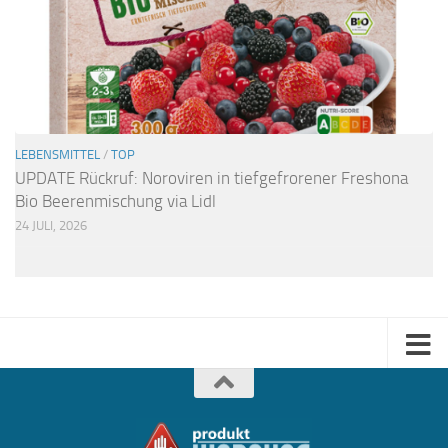
LEBENSMITTEL
/
TOP
UPDATE Rückruf: Noroviren in tiefgefrorener Freshona
Bio Beerenmischung via Lidl
24 JULI, 2026