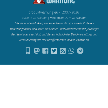
produktwarnung.eu
- 2007-2026
Made in Gerstetten |
Medienzentrum Gerstetten
Alle genannten Marken, Warenzeichen und Logos innerhalb dieses
Medienangebotes sind durch die Marken- und Urheberechte der jeweiligen
Rechteinhaber geschützt, und dienen lediglich der Berichterstattung und
Verdeutlichung der hier veröffentlichten Inh
alte
Mastodon