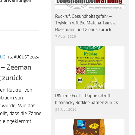
ucherwarnungen!
Rückruf: Gesundheitsgefahr –
TryMoin ruft Bio Matcha Tee via
Rossmann und Globus zurück
7 AUG., 2026
EUG
15. AUGUST 2024
r – Zeeman
g zurück
en Rückruf von
Rückruf: Ecoli – Rapunzel ruft
eitraum vom
bioSnacky Rotklee Samen zurück
ft wurde. Wie das
31 JULI, 2026
llt, dass die Zähne
en eingeklemmt