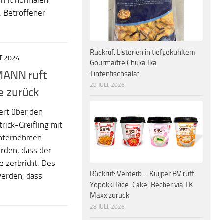
t mit normalen
 Betroffener
Rückruf: Listerien in tiefgekühltem
T 2024
Gourmaître Chuka Ika
MANN ruft
Tintenfischsalat
29 JULI, 2026
e zurück
ert über den
rick-Greifling mit
nternehmen
erden, dass der
le zerbricht. Des
Rückruf: Verderb – Kuijper BV ruft
werden, dass
Yopokki Rice-Cake-Becher via TK
Maxx zurück
28 JULI, 2026