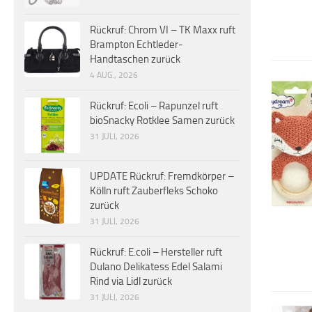
Rückruf: Chrom VI – TK Maxx ruft
Brampton Echtleder-
Handtaschen zurück
4 AUG., 2026
Rückruf: Ecoli – Rapunzel ruft
bioSnacky Rotklee Samen zurück
31 JULI, 2026
UPDATE Rückruf: Fremdkörper –
Kölln ruft Zauberfleks Schoko
zurück
31 JULI, 2026
Rückruf: E.coli – Hersteller ruft
Dulano Delikatess Edel Salami
Rind via Lidl zurück
31 JULI, 2026