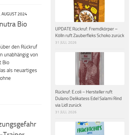
. AUGUST 2024
nutra Bio
UPDATE Rückruf: Fremdkörper –
Kölln ruft Zauberfleks Schoko zurück
31 JULI, 2026
 über den Rückruf
ln unabhängig von
 Bio
das als neuartiges
 ohne
Rückruf: E.coli – Hersteller ruft
Dulano Delikatess Edel Salami Rind
via Lidl zurück
31 JULI, 2026
tzungsgefahr
-Trainer