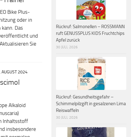
EO Bike Plus-
hitzung oder in
Rückruf: Salmonellen – ROSSMANN
n kann. Das
ruft GENUSSPLUS KIDS Fruchtchips
röffentlicht und
Apfel zurück
Aktualisieren Sie
30 JULI, 2026
. AUGUST 2024
scimol
Rückruf: Gesundheitsgefahr –
Schimmelpilzgift in gesalzenen Lima
ope Alkaloid
Reiswaffeln
muscaria)
30 JULI, 2026
Inhaltsstoff
und insbesondere