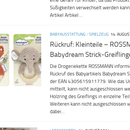
eine Gefahr für Kinder, da das Produk
Süßigkeiten verwechselt werden kann.
Artikel Artikel:...
BABYAUSSTATTUNG
/
SPIELZEUG
14. AUGUS
Rückruf: Kleinteile – ROSS
Babydream Strick-Greifling
Die Drogeriekette ROSSMANN informi
Rückruf des Babyartikels Babydream St
der EAN 4305615911779. Wie das U
mitteilt, kann nicht ausgeschlossen w
Holzring des Greiflings in einzelne Tei
Weiteren kann nicht ausgeschlossen 
dabei...