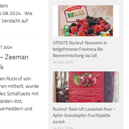
 dem
26.08.2024. Wie
r Verdacht auf
UPDATE Rückruf: Noroviren in
ST 2024
tiefgefrorener Freshona Bio
Beerenmischung via Lidl
r – Zeeman
24 JULI, 2026
ck
en Rückruf von
en mitteilt, wurde
des Schlafsacks mit
änden löst,
 verheddern und
Rückruf: Nadi ruft Lavashak Anar –
Apfel-Granatapfel-Fruchtplatte
zurück
24 JULI, 2026