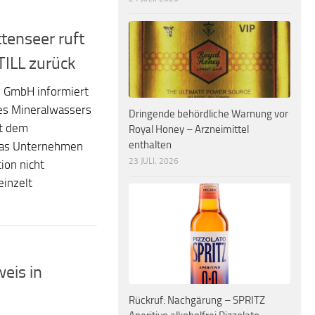
tenseer ruft
ILL zurück
n GmbH informiert
es Mineralwassers
Dringende behördliche Warnung vor
it dem
Royal Honey – Arzneimittel
enthalten
das Unternehmen
23 JULI, 2026
ion nicht
einzelt
eis in
Rückruf: Nachgärung – SPRITZ