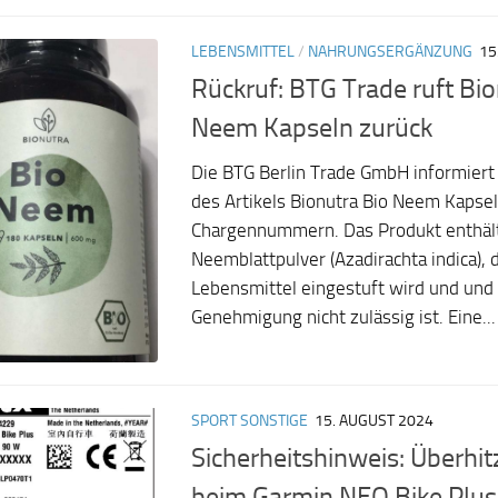
LEBENSMITTEL
/
NAHRUNGSERGÄNZUNG
15
Rückruf: BTG Trade ruft Bio
Neem Kapseln zurück
Die BTG Berlin Trade GmbH informiert
des Artikels Bionutra Bio Neem Kapse
Chargennummern. Das Produkt enthält
Neemblattpulver (Azadirachta indica), 
Lebensmittel eingestuft wird und und
Genehmigung nicht zulässig ist. Eine...
SPORT SONSTIGE
15. AUGUST 2024
Sicherheitshinweis: Überhi
beim Garmin NEO Bike Plus