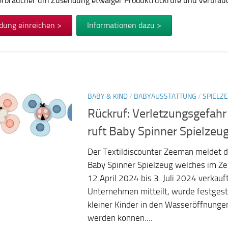
Verbraucher um Zusendung etwaiger Produktrückrufe und Verbra
dung einreichen >
Informationen dazu >
BABY & KIND
/
BABYAUSSTATTUNG
/
SPIELZ
Rückruf: Verletzungsgefah
ruft Baby Spinner Spielzeu
Der Textildiscounter Zeeman meldet d
Baby Spinner Spielzeug welches im Z
12.April 2024 bis 3. Juli 2024 verkau
Unternehmen mitteilt, wurde festgeste
kleiner Kinder in den Wasseröffnung
werden können....