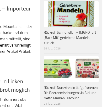
t – Importeur
ke Mountains in der
Rückruf: Salmonellen – IMGRO ruft
ltbarkeitsdatum
„Back Mit“ geriebene Mandeln
en mitteilt, sind
zurück
ehalt verunreinigt.
28 JULI, 2026
r Artikel Artikel:
 in Lieken
Rückruf: Noroviren in tiefgefrorenen
nbrot möglich
Bio Beerenmischungen via Aldi und
Netto Marken Discount
 informiert über
24 JULI, 2026
 Fit und Vital