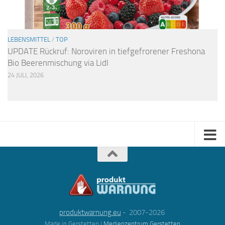
LEBENSMITTEL
/
TOP
UPDATE Rückruf: Noroviren in tiefgefrorener Freshona
Bio Beerenmischung via Lidl
24 JULI, 2026
produktwarnung.eu
- 2007-2026
Made in Gerstetten |
Medienzentrum Gerstetten