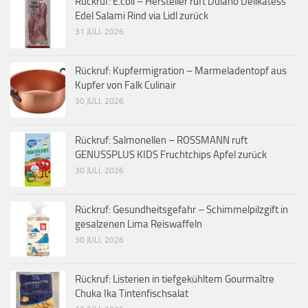
Rückruf: E.coli – Hersteller ruft Dulano Delikatess
Edel Salami Rind via Lidl zurück
31 JULI, 2026
Rückruf: Kupfermigration – Marmeladentopf aus
Kupfer von Falk Culinair
30 JULI, 2026
Rückruf: Salmonellen – ROSSMANN ruft
GENUSSPLUS KIDS Fruchtchips Apfel zurück
30 JULI, 2026
Rückruf: Gesundheitsgefahr – Schimmelpilzgift in
gesalzenen Lima Reiswaffeln
30 JULI, 2026
Rückruf: Listerien in tiefgekühltem Gourmaître
Chuka Ika Tintenfischsalat