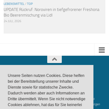
LEBENSMITTEL
/
TOP
UPDATE Rückruf: Noroviren in tiefgefrorener Freshona
Bio Beerenmischung via Lidl
24 JULI, 2026
Unsere Seiten nutzen Cookies. Diese helfen
bei der Bereitstellung unserer Inhalte und
Dienste sowie für statistische Zwecke.
produktwarnung.eu
- 2007-2026
Dadurch werden aber auch Informationen an
Made in Gerstetten |
Medienzentrum Gerstetten
Alle genannten Marken, Warenzeichen und Logos innerhalb dieses
Dritte übermittelt. Wenn Sie nicht notwendige
Medienangebotes sind durch die Marken- und Urheberechte der jeweiligen
Cookies ablehnen, hat das für Sie keinerlei