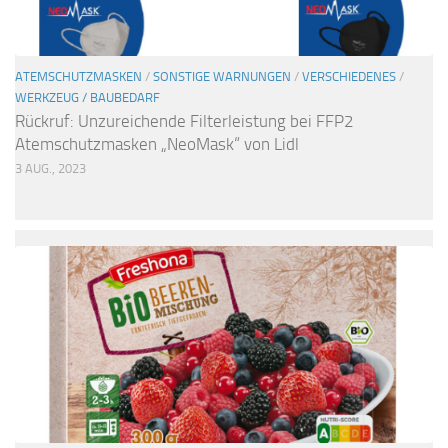
ATEMSCHUTZMASKEN
/
SONSTIGE WARNUNGEN
/
VERSCHIEDENES
/
WERKZEUG / BAUBEDARF
Rückruf: Unzureichende Filterleistung bei FFP2
Atemschutzmasken „NeoMask“ von Lidl
3 AUG., 2023