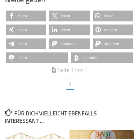
teilen
teilen
teilen
teilen
teilen
merken
teilen
spenden
spenden
teilen
spenden
Seite 1 von 1
1
FÜR DICH VIELLEICHT EBENFALLS
INTERESSANT …