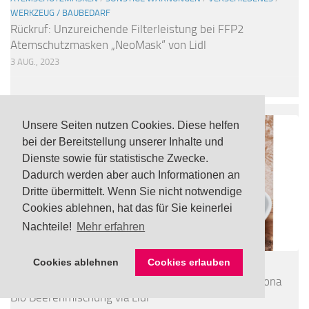
WERKZEUG / BAUBEDARF
Rückruf: Unzureichende Filterleistung bei FFP2
Atemschutzmasken „NeoMask“ von Lidl
3 AUG., 2023
Unsere Seiten nutzen Cookies. Diese helfen
bei der Bereitstellung unserer Inhalte und
Dienste sowie für statistische Zwecke.
Dadurch werden aber auch Informationen an
Dritte übermittelt. Wenn Sie nicht notwendige
Cookies ablehnen, hat das für Sie keinerlei
Nachteile!
Mehr erfahren
Cookies ablehnen
Cookies erlauben
LEBENSMITTEL
/
TOP
UPDATE Rückruf: Noroviren in tiefgefrorener Freshona
Bio Beerenmischung via Lidl