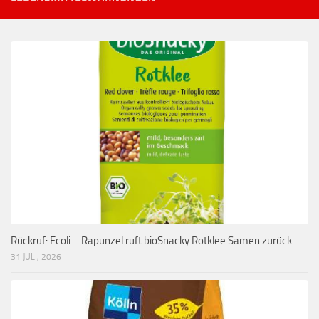
Rückruf: Ecoli – Rapunzel ruft bioSnacky Rotklee Samen zurück
31 JULI, 2026