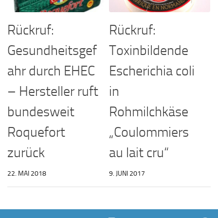
Rückruf:
Rückruf:
Gesundheitsgef
Toxinbildende
ahr durch EHEC
Escherichia coli
– Hersteller ruft
in
bundesweit
Rohmilchkäse
Roquefort
„Coulommiers
zurück
au lait cru“
22. MAI 2018
9. JUNI 2017