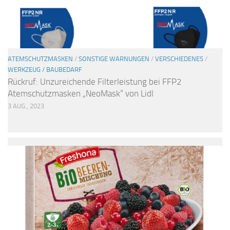
ATEMSCHUTZMASKEN
/
SONSTIGE WARNUNGEN
/
VERSCHIEDENES
/
WERKZEUG / BAUBEDARF
Rückruf: Unzureichende Filterleistung bei FFP2
Atemschutzmasken „NeoMask“ von Lidl
3 AUG., 2023