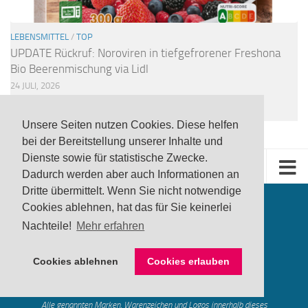
LEBENSMITTEL
/
TOP
UPDATE Rückruf: Noroviren in tiefgefrorener Freshona
Bio Beerenmischung via Lidl
24 JULI, 2026
Unsere Seiten nutzen Cookies. Diese helfen
bei der Bereitstellung unserer Inhalte und
Dienste sowie für statistische Zwecke.
Dadurch werden aber auch Informationen an
Dritte übermittelt. Wenn Sie nicht notwendige
Cookies ablehnen, hat das für Sie keinerlei
Nachteile!
Mehr erfahren
Cookies ablehnen
Cookies erlauben
produktwarnung.eu
- 2007-2026
Made in Gerstetten |
Medienzentrum Gerstetten
Alle genannten Marken, Warenzeichen und Logos innerhalb dieses