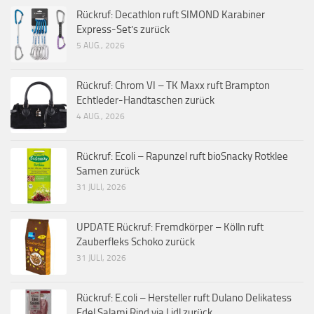
Rückruf: Decathlon ruft SIMOND Karabiner
Express-Set’s zurück
5 AUG., 2026
Rückruf: Chrom VI – TK Maxx ruft Brampton
Echtleder-Handtaschen zurück
4 AUG., 2026
Rückruf: Ecoli – Rapunzel ruft bioSnacky Rotklee
Samen zurück
31 JULI, 2026
UPDATE Rückruf: Fremdkörper – Kölln ruft
Zauberfleks Schoko zurück
31 JULI, 2026
Rückruf: E.coli – Hersteller ruft Dulano Delikatess
Edel Salami Rind via Lidl zurück