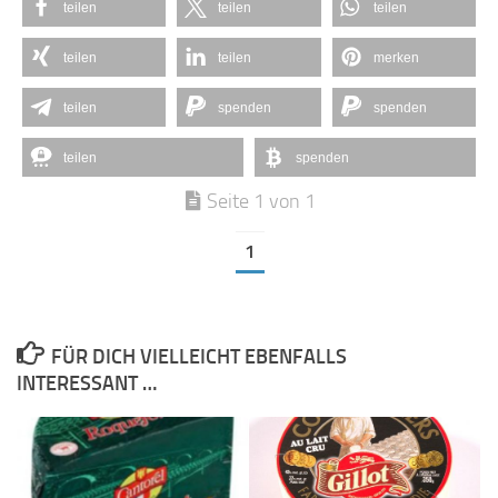
teilen
teilen
teilen
teilen
teilen
merken
teilen
spenden
spenden
teilen
spenden
Seite 1 von 1
1
FÜR DICH VIELLEICHT EBENFALLS
INTERESSANT …