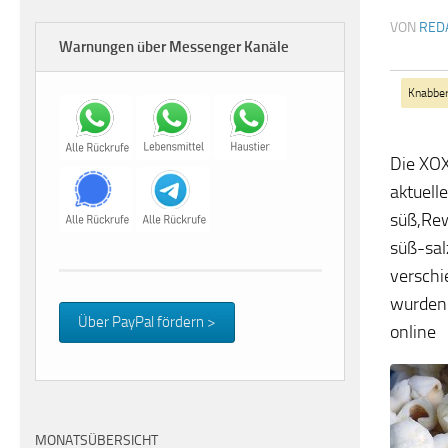
VON
RED
Warnungen über Messenger Kanäle
Knabbe
Die XOX
aktuell
süß,Rew
süß-sal
verschi
wurden 
Über PayPal fördern >
online
MONATSÜBERSICHT