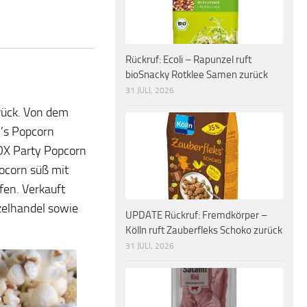
Rückruf: Ecoli – Rapunzel ruft
bioSnacky Rotklee Samen zurück
31 JULI, 2026
rück. Von dem
y’s Popcorn
OX Party Popcorn
ocorn süß mit
fen. Verkauft
zelhandel sowie
UPDATE Rückruf: Fremdkörper –
Kölln ruft Zauberfleks Schoko zurück
31 JULI, 2026