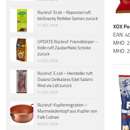
Rückruf: Ecoli – Rapunzel ruft
bioSnacky Rotklee Samen zurück
31 JULI, 2026
XOX Po
EAN: 4
UPDATE Rückruf: Fremdkörper –
MHD: 2
Kölln ruft Zauberfleks Schoko
MHD: 2
zurück
31 JULI, 2026
Rückruf: E.coli – Hersteller ruft
Dulano Delikatess Edel Salami
Rind via Lidl zurück
31 JULI, 2026
Rückruf: Kupfermigration –
Marmeladentopf aus Kupfer von
Falk Culinair
30 JULI, 2026