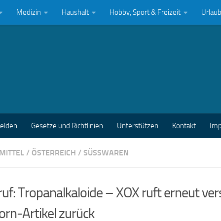
Medizin
Haushalt
Hobby, Sport & Freizeit
Urlau
melden
Gesetze und Richtlinien
Unterstützen
Kontakt
Im
MITTEL
/
ÖSTERREICH
/
SÜSSWAREN
uf: Tropanalkaloide – XOX ruft erneut ve
rn-Artikel zurück