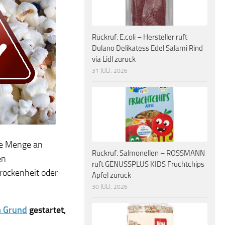
Rückruf: E.coli – Hersteller ruft
Dulano Delikatess Edel Salami Rind
via Lidl zurück
31 JULI, 2026
te Menge an
Rückruf: Salmonellen – ROSSMANN
en
ruft GENUSSPLUS KIDS Fruchtchips
rockenheit oder
Apfel zurück
30 JULI, 2026
m Grund
gestartet,