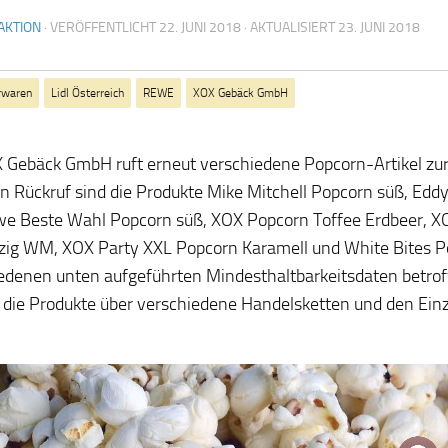
AKTION
· VERÖFFENTLICHT
22. JUNI 2018
· AKTUALISIERT
23. JUNI 2018
rwaren
Lidl Österreich
REWE
XOX Gebäck GmbH
 Gebäck GmbH ruft erneut verschiedene Popcorn-Artikel zu
en Rückruf sind die Produkte Mike Mitchell Popcorn süß, Edd
e Beste Wahl Popcorn süß, XOX Popcorn Toffee Erdbeer, X
zig WM, XOX Party XXL Popcorn Karamell und White Bites P
edenen unten aufgeführten Mindesthaltbarkeitsdaten betrof
die Produkte über verschiedene Handelsketten und den Ein