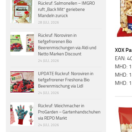
Rückruf: Salmonellen – IMGRO
ruft „Back Mit“ geriebene
Mandeln zurück
28 JULI, 2026
Rückruf: Noroviren in
tiefgefrorenen Bio
Beerenmischungen via Aldi und
XOX Pa
Netto Marken Discount
EAN: 4
24 JULI, 2026
MHD: 1
UPDATE Rückruf: Noroviren in
MHD: 1
tiefgefrorener Freshona Bio
MHD: 1
Beerenmischung via Lidl
24 JULI, 2026
Rückruf: Weichmacher in
ProGarden – Gartenhandschuhen
via REPO Markt
24 JULI, 2026