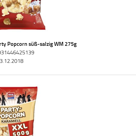
rty Popcorn süß-salzig WM 275g
031446425139
3.12.2018