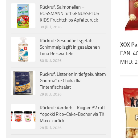
Rückruf: Salmonellen –
ROSSMANN ruft GENUSSPLUS
KIDS Fruchtchips Apfel zurück
30 JULI, 2026
Rückruf: Gesundheitsgefahr –
XOX Pa
Schimmelpilzgift in gesalzenen
EAN: 4
Lima Reiswaffeln
MHD: 2
30 JULI, 2026
Rückruf: Listerien in tiefgekühltem
Gourmaître Chuka Ika
Tintenfischsalat
29 JULI, 2026
Rückruf: Verderb – Kuijper BV ruft
Yopokki Rice-Cake-Becher via TK
Maxx zurück
28 JULI, 2026