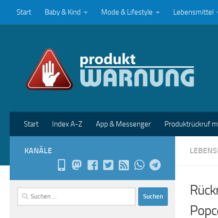
Start
Baby & Kind
Mode & Lifestyle
Lebensmittel
Zum Inhalt springen
Start
Index A-Z
App & Messenger
Produktrückruf 
KANÄLE
LEBENS
Rückr
Suchen
nach:
Popco