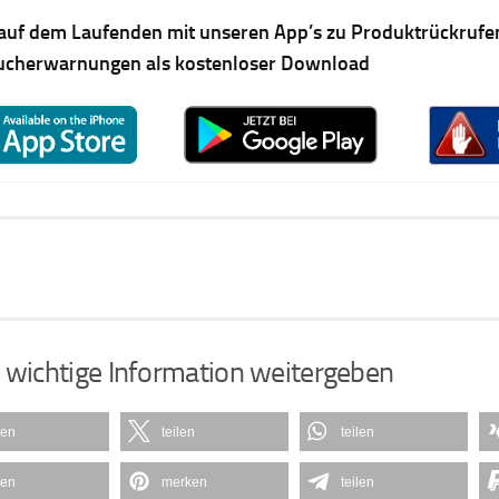
auf dem Laufenden mit unseren App’s zu Produktrückrufe
ucherwarnungen als kostenloser Download
 wichtige Information weitergeben
len
teilen
teilen
len
merken
teilen