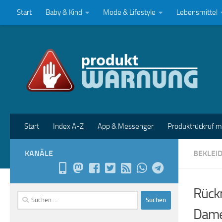
Start
Baby & Kind
Mode & Lifestyle
Lebensmittel
Zum Inhalt springen
Start
Index A-Z
App & Messenger
Produktrückruf 
KANÄLE
BEKLEI
Rückr
Suchen
nach:
Dame