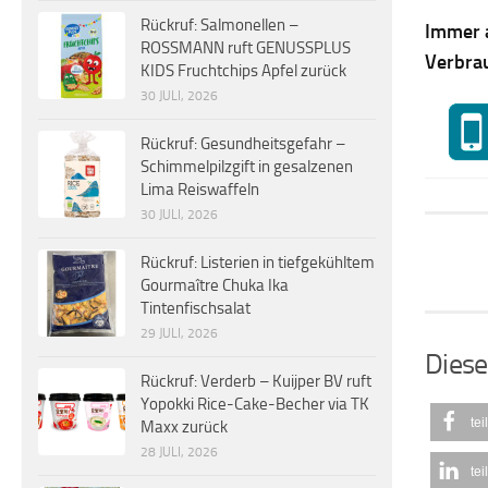
Rückruf: Salmonellen –
Immer 
ROSSMANN ruft GENUSSPLUS
Verbra
KIDS Fruchtchips Apfel zurück
30 JULI, 2026
Rückruf: Gesundheitsgefahr –
Schimmelpilzgift in gesalzenen
Lima Reiswaffeln
30 JULI, 2026
Rückruf: Listerien in tiefgekühltem
Gourmaître Chuka Ika
Tintenfischsalat
29 JULI, 2026
Diese
Rückruf: Verderb – Kuijper BV ruft
Yopokki Rice-Cake-Becher via TK
tei
Maxx zurück
28 JULI, 2026
tei