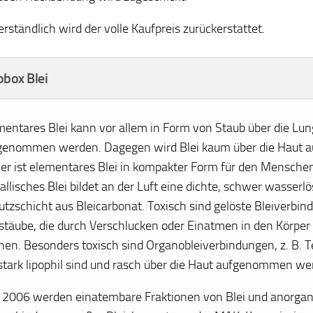
erständlich wird der volle Kaufpreis zurückerstattet.
obox Blei
mentares Blei kann vor allem in Form von Staub über die Lu
genommen werden. Dagegen wird Blei kaum über die Haut
er ist elementares Blei in kompakter Form für den Menschen 
llisches Blei bildet an der Luft eine dichte, schwer wasserlö
utzschicht aus Bleicarbonat. Toxisch sind gelöste Bleiverbi
istäube, die durch Verschlucken oder Einatmen in den Körper
nen. Besonders toxisch sind Organobleiverbindungen, z. B. Te
 stark lipophil sind und rasch über die Haut aufgenommen we
t 2006 werden einatembare Fraktionen von Blei und anorga