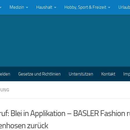
Medizin
Haushalt
Hobby, Sport & Freizeit
Urlau
melden
Gesetze und Richtlinien
Unterstützen
Kontakt
Im
DUNG
uf: Blei in Applikation – BASLER Fashion r
nhosen zurück