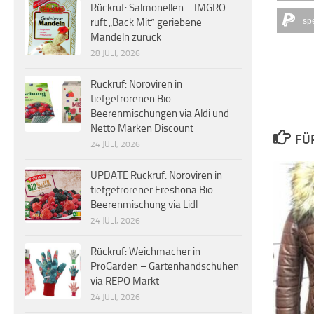
Rückruf: Salmonellen – IMGRO
sp
ruft „Back Mit“ geriebene
Mandeln zurück
28 JULI, 2026
Rückruf: Noroviren in
tiefgefrorenen Bio
Beerenmischungen via Aldi und
Netto Marken Discount
FÜ
24 JULI, 2026
UPDATE Rückruf: Noroviren in
tiefgefrorener Freshona Bio
Beerenmischung via Lidl
24 JULI, 2026
Rückruf: Weichmacher in
ProGarden – Gartenhandschuhen
via REPO Markt
24 JULI, 2026