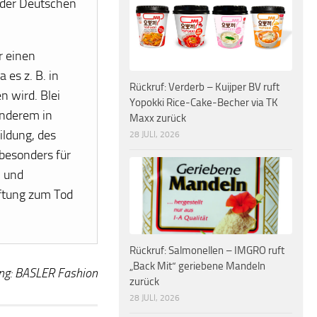
 der Deutschen
r einen
es z. B. in
Rückruf: Verderb – Kuijper BV ruft
 wird. Blei
Yopokki Rice-Cake-Becher via TK
anderem in
Maxx zurück
ldung, des
28 JULI, 2026
besonders für
n und
iftung zum Tod
Rückruf: Salmonellen – IMGRO ruft
„Back Mit“ geriebene Mandeln
ng: BASLER Fashion
zurück
28 JULI, 2026