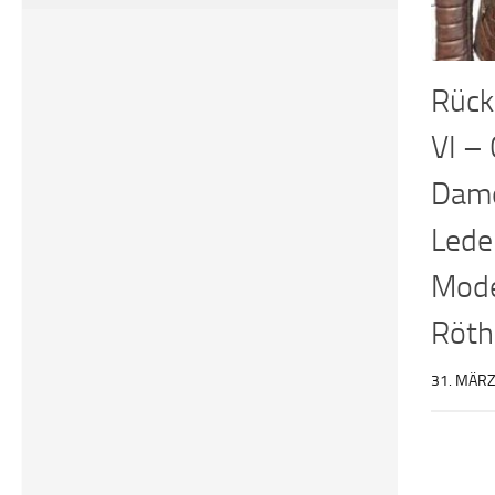
Rück
VI – 
Dam
Lede
Mod
Röth
31. MÄRZ