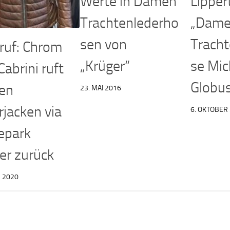
Werte in Damen
Lippert
Trachtenlederho
„Dame
sen von
Tracht
ruf: Chrom
„Krüger“
se Mic
Cabrini ruft
Globus
en
23. MAI 2016
rjacken via
6. OKTOBER
epark
er zurück
 2020