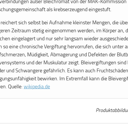
iverbindungen außer Bleichromat von der MAK-Kommission
schungsgemeinschaft als krebserzeugend eingestuft.
 reichert sich selbst bei Aufnahme kleinster Mengen, die übe
geren Zeitraum stetig eingenommen werden, im Körper an, da 
chen eingelagert und nur sehr langsam wieder ausgeschieden
n so eine chronische Vergiftung hervorrufen, die sich unter 
fschmerzen, Müdigkeit, Abmagerung und Defekten der Blutbi
vensystems und der Muskulatur zeigt. Bleivergiftungen sind 
der und Schwangere gefährlich. Es kann auch Fruchtschäde
gungsunfähigkeit bewirken. Im Extremfall kann die Bleiverg
ren. Quelle:
wikipedia.de
Produktabbildu