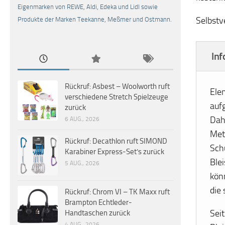
Eigenmarken von REWE, Aldi, Edeka und Lidl sowie
Selbstv
Produkte der Marken Teekanne, Meßmer und Ostmann.
Inf
Rückruf: Asbest – Woolworth ruft
Ele
verschiedene Stretch Spielzeuge
auf
zurück
Dah
6 AUG., 2026
Meta
Rückruf: Decathlon ruft SIMOND
Sch
Karabiner Express-Set’s zurück
Ble
5 AUG., 2026
kön
die
Rückruf: Chrom VI – TK Maxx ruft
Brampton Echtleder-
Sei
Handtaschen zurück
4 AUG., 2026