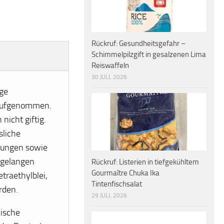
Rückruf: Gesundheitsgefahr –
Schimmelpilzgift in gesalzenen Lima
Reiswaffeln
30 JULI, 2026
nge
 aufgenommen.
nicht giftig.
sliche
ndungen sowie
 gelangen
Rückruf: Listerien in tiefgekühltem
Gourmaître Chuka Ika
traethylblei,
Tintenfischsalat
rden.
29 JULI, 2026
nische