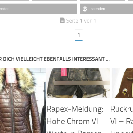
enden
spenden
Seite 1 von 1
1
R DICH VIELLEICHT EBENFALLS INTERESSANT …
Rapex-Meldung:
Rückru
Hohe Chrom VI
VI – 