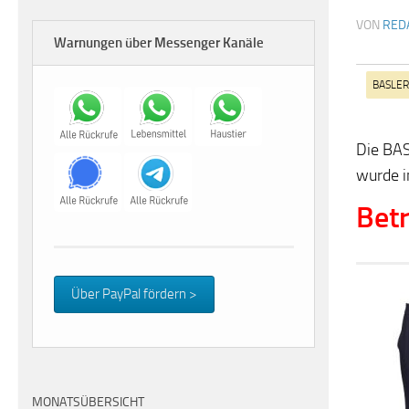
VON
RED
Warnungen über Messenger Kanäle
BASLER
Die BAS
wurde i
Betr
Über PayPal fördern >
MONATSÜBERSICHT