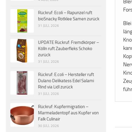
Ble
For
Rückruf: Ecoli – Rapunzel ruft
bioSnacky Rotklee Samen zurück
Blei
31 JULI, 2026
län
Kno
UPDATE Rückruf: Fremdkörper –
kan
Kölln ruft Zauberfleks Schoko
zurück
Kop
31 JULI, 2026
Ner
Kin
Rückruf: E.coli – Hersteller ruft
Zeu
Dulano Delikatess Edel Salami
Rind via Lidl zurück
füh
31 JULI, 2026
Rückruf: Kupfermigration –
Marmeladentopf aus Kupfer von
Falk Culinair
30 JULI, 2026