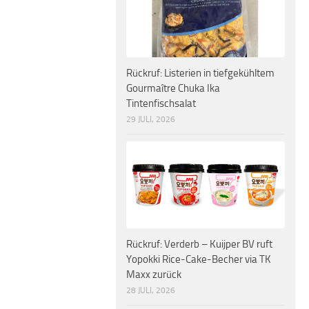
Rückruf: Listerien in tiefgekühltem
Gourmaître Chuka Ika
Tintenfischsalat
29 JULI, 2026
Rückruf: Verderb – Kuijper BV ruft
Yopokki Rice-Cake-Becher via TK
Maxx zurück
28 JULI, 2026