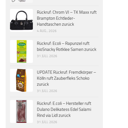
Rückruf: Chrom VI – TK Maxx ruft
Brampton Echtleder-
Handtaschen zurück
4 AUG., 2026
Rückruf: Ecoli – Rapunzel ruft
bioSnacky Rotklee Samen zurück
31 JULI, 2026
UPDATE Rückruf: Fremdkörper –
Kölln ruft Zauberfleks Schoko
zurück
31 JULI, 2026
Rückruf: E.coli – Hersteller ruft
Dulano Delikatess Edel Salami
Rind via Lidl zurück
31 JULI, 2026