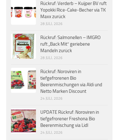
Rückruf: Verderb – Kuijper BV ruft
Yopokki Rice-Cake-Becher via TK
Maxx zurück
28 JULI, 2026
Rückruf: Salmonellen – IMGRO
ruft „Back Mit“ geriebene
Mandeln zurück
28 JULI, 2026
Rückruf: Noroviren in
tiefgefrorenen Bio
Beerenmischungen via Aldi und
Netto Marken Discount
24 JULI, 2026
UPDATE Rückruf: Noroviren in
tiefgefrorener Freshona Bio
Beerenmischung via Lidl
24 JULI, 2026