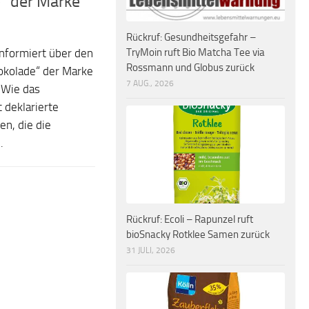
“ der Marke
Rückruf: Gesundheitsgefahr –
TryMoin ruft Bio Matcha Tee via
formiert über den
Rossmann und Globus zurück
hokolade“ der Marke
7 AUG., 2026
 Wie das
 deklarierte
n, die die
.
Rückruf: Ecoli – Rapunzel ruft
bioSnacky Rotklee Samen zurück
31 JULI, 2026