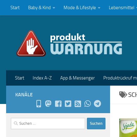
Start
Baby & Kind
Mode & Lifestyle
Lebensmittel
Zum Inhalt springen
Start
Index A-Z
App & Messenger
Produktrückruf 
SC
KANÄLE
Suchen
nach: