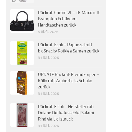
Rückruf: Chrom VI – TK Maxx ruft
Brampton Echtleder-
Handtaschen zurück
4 AUG., 2026
Rückruf: Ecoli – Rapunzel ruft
bioSnacky Rotklee Samen zurück
31 JULI, 2026
UPDATE Rückruf: Fremdkörper –
Kölln ruft Zauberfleks Schoko
zurück
31 JULI, 2026
Rückruf: E.coli – Hersteller ruft
Dulano Delikatess Edel Salami
Rind via Lidl zurück
31 JULI, 2026