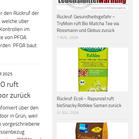
 den Rückruf der
Rückruf: Gesundheitsgefahr –
k welche über
TryMoin ruft Bio Matcha Tee via
Kontrollen im
Rossmann und Globus zurück
rte von PFOA
7 AUG., 2026
rden. PFOA baut
R 2025
O ruft
or zurück
Rückruf: Ecoli – Rapunzel ruft
bioSnacky Rotklee Samen zurück
fomiert über den
31 JULI, 2026
oor in Grün, weil
ch vorgeschriebene
Kissenbezug