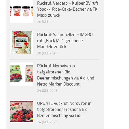
Rückruf: Verderb – Kuijper BV ruft
Yopokki Rice-Cake-Becher via TK
Maxx zurück
28 JULI, 2026
Rückruf: Salmonellen – IMGRO
ruft „Back Mit“ geriebene
Mandeln zurück
28 JULI, 2026
Rückruf: Noroviren in
tiefgefrorenen Bio
Beerenmischungen via Aldi und
Netto Marken Discount
24 JULI, 2026
UPDATE Rückruf: Noroviren in
tiefgefrorener Freshona Bio
Beerenmischung via Lidl
24 JULI, 2026