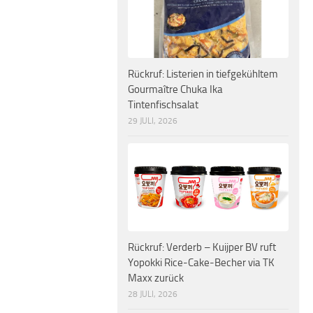
Rückruf: Listerien in tiefgekühltem
Gourmaître Chuka Ika
Tintenfischsalat
29 JULI, 2026
Rückruf: Verderb – Kuijper BV ruft
Yopokki Rice-Cake-Becher via TK
Maxx zurück
28 JULI, 2026