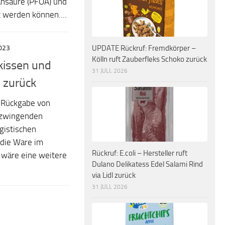
tansäure (PFOA) und
 werden können....
UPDATE Rückruf: Fremdkörper –
023
Kölln ruft Zauberfleks Schoko zurück
zkissen und
31 JULI, 2026
d zurück
e Rückgabe von
h zwingenden
gistischen
 die Ware im
Rückruf: E.coli – Hersteller ruft
r wäre eine weitere
Dulano Delikatess Edel Salami Rind
via Lidl zurück
31 JULI, 2026