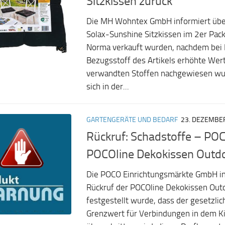
Sitzkissen zurück
Die MH Wohntex GmbH informiert über
Solax-Sunshine Sitzkissen im 2er Pac
Norma verkauft wurden, nachdem bei 
Bezugsstoff des Artikels erhöhte We
verwandten Stoffen nachgewiesen wu
sich in der...
GARTENGERÄTE UND BEDARF
23. DEZEMBE
Rückruf: Schadstoffe – POC
POCOline Dekokissen Outdo
Die POCO Einrichtungsmärkte GmbH in
Rückruf der POCOline Dekokissen Outd
festgestellt wurde, dass der gesetzli
Grenzwert für Verbindungen in dem 