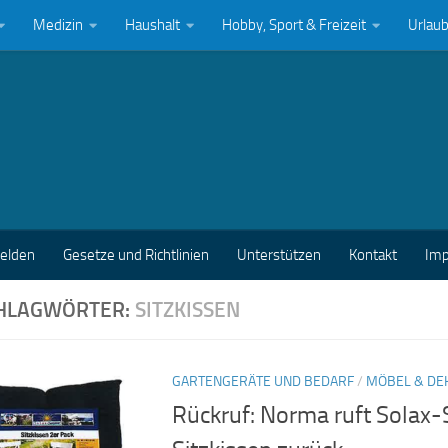
Medizin
Haushalt
Hobby, Sport & Freizeit
Urlau
melden
Gesetze und Richtlinien
Unterstützen
Kontakt
Im
HLAGWÖRTER:
SITZKISSEN
GARTENGERÄTE UND BEDARF
/
MÖBEL & DE
Rückruf: Norma ruft Solax