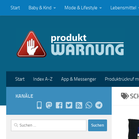
Start
Baby & Kind
Mode & Lifestyle
Lebensmittel
Zum Inhalt springen
Start
Index A-Z
App & Messenger
Produktrückruf 
SC
KANÄLE
Suchen
nach: