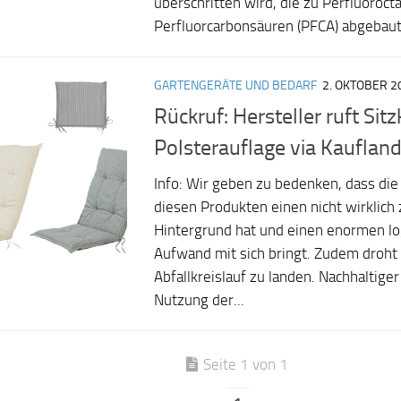
überschritten wird, die zu Perfluoroc
Perfluorcarbonsäuren (PFCA) abgebaut
GARTENGERÄTE UND BEDARF
2. OKTOBER 2
Rückruf: Hersteller ruft Sit
Polsterauflage via Kauflan
Info: Wir geben zu bedenken, dass di
diesen Produkten einen nicht wirklic
Hintergrund hat und einen enormen lo
Aufwand mit sich bringt. Zudem droht
Abfallkreislauf zu landen. Nachhaltige
Nutzung der...
Seite 1 von 1