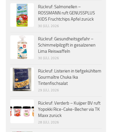
Rückruf: Salmonellen –
ROSSMANN ruft GENUSSPLUS
KIDS Fruchtchips Apfel zurück
30 JULI, 2026
Rückruf: Gesundheitsgefahr –
Schimmelpilzgift in gesalzenen
Lima Reiswaffeln
30 JULI, 2026
Rückruf: Listerien in tiefgekühltem
Gourmaître Chuka Ika
Tintenfischsalat
29 JULI, 2026
Rückruf: Verderb – Kuijper BV ruft
Yopokki Rice-Cake-Becher via TK
Maxx zurück
28 JULI, 2026