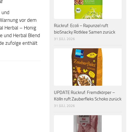
e
z und
e Warnung vor dem
Rückruf: Ecoli – Rapunzel ruft
al Herbal – Honig
bioSnacky Rotklee Samen zurück
te und Herbal Blend
31 JULI, 2026
de zufolge enthält
UPDATE Rückruf: Fremdkörper –
Kölln ruft Zauberfleks Schoko zurück
31 JULI, 2026