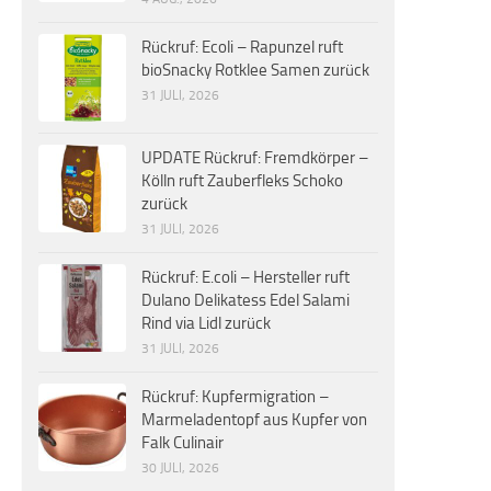
Rückruf: Ecoli – Rapunzel ruft
bioSnacky Rotklee Samen zurück
31 JULI, 2026
UPDATE Rückruf: Fremdkörper –
Kölln ruft Zauberfleks Schoko
zurück
31 JULI, 2026
Rückruf: E.coli – Hersteller ruft
Dulano Delikatess Edel Salami
Rind via Lidl zurück
31 JULI, 2026
Rückruf: Kupfermigration –
Marmeladentopf aus Kupfer von
Falk Culinair
30 JULI, 2026