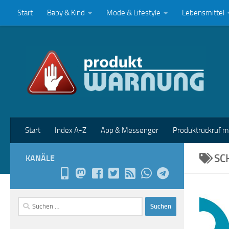
Start
Baby & Kind
Mode & Lifestyle
Lebensmittel
Zum Inhalt springen
Start
Index A-Z
App & Messenger
Produktrückruf 
SC
KANÄLE
Suchen
nach: