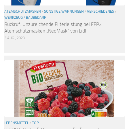
ATEMSCHUTZMASKEN
/
SONSTIGE WARNUNGEN
/
VERSCHIEDENES
/
WERKZEUG / BAUBEDARF
Rückruf: Unzureichende Filterleistung bei FFP2
Atemschutzmasken „NeoMask“ von Lidl
3 AUG., 2023
LEBENSMITTEL
/
TOP