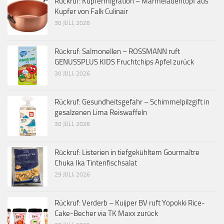
Rückruf: Kupfermigration – Marmeladentopf aus
Kupfer von Falk Culinair
30 JULI, 2026
Rückruf: Salmonellen – ROSSMANN ruft
GENUSSPLUS KIDS Fruchtchips Apfel zurück
30 JULI, 2026
Rückruf: Gesundheitsgefahr – Schimmelpilzgift in
gesalzenen Lima Reiswaffeln
30 JULI, 2026
Rückruf: Listerien in tiefgekühltem Gourmaître
Chuka Ika Tintenfischsalat
29 JULI, 2026
Rückruf: Verderb – Kuijper BV ruft Yopokki Rice-
Cake-Becher via TK Maxx zurück