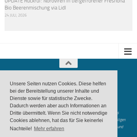
UPDATE Rückruf: Noroviren in tiefgefrorener Freshona
Bio Beerenmischung via Lidl
24 JULI, 2026
Unsere Seiten nutzen Cookies. Diese helfen
bei der Bereitstellung unserer Inhalte und
Dienste sowie für statistische Zwecke.
produktwarnung.eu
- 2007-2026
Dadurch werden aber auch Informationen an
Made in Gerstetten |
Medienzentrum Gerstetten
Alle genannten Marken, Warenzeichen und Logos innerhalb dieses
Dritte übermittelt. Wenn Sie nicht notwendige
Medienangebotes sind durch die Marken- und Urheberechte der jeweiligen
Cookies ablehnen, hat das für Sie keinerlei
Rechteinhaber geschützt, und dienen lediglich der Berichterstattung und
Nachteile!
Mehr erfahren
Verdeutlichung der hier veröffentlichten Inh
alte
Mastodon