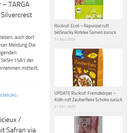
r – TARGA
Silvercrest
Rückruf: Ecoli – Rapunzel ruft
bioSnacky Rotklee Samen zurück
leben, auch dort
31 JULI, 2026
eser Meldung Die
ugenden
t SKSH 15A1 der
ernehmen mitteilt,
UPDATE Rückruf: Fremdkörper –
XEMBURG
/
Kölln ruft Zauberfleks Schoko zurück
31 JULI, 2026
icieux /
t Safran via