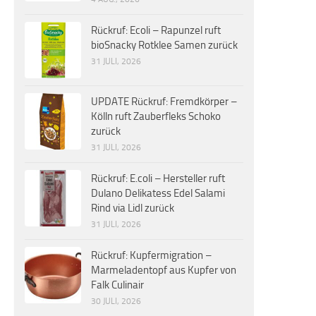
Rückruf: Ecoli – Rapunzel ruft
bioSnacky Rotklee Samen zurück
31 JULI, 2026
UPDATE Rückruf: Fremdkörper –
Kölln ruft Zauberfleks Schoko
zurück
31 JULI, 2026
Rückruf: E.coli – Hersteller ruft
Dulano Delikatess Edel Salami
Rind via Lidl zurück
31 JULI, 2026
Rückruf: Kupfermigration –
Marmeladentopf aus Kupfer von
Falk Culinair
30 JULI, 2026