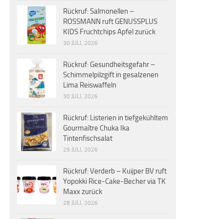
Rückruf: Salmonellen –
ROSSMANN ruft GENUSSPLUS
KIDS Fruchtchips Apfel zurück
30 JULI, 2026
Rückruf: Gesundheitsgefahr –
Schimmelpilzgift in gesalzenen
Lima Reiswaffeln
30 JULI, 2026
Rückruf: Listerien in tiefgekühltem
Gourmaître Chuka Ika
Tintenfischsalat
29 JULI, 2026
Rückruf: Verderb – Kuijper BV ruft
Yopokki Rice-Cake-Becher via TK
Maxx zurück
28 JULI, 2026