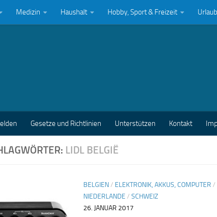
Medizin
Haushalt
Hobby, Sport & Freizeit
Urlau
melden
Gesetze und Richtlinien
Unterstützen
Kontakt
Im
HLAGWÖRTER:
LIDL BELGIË
BELGIEN
/
ELEKTRONIK, AKKUS, COMPUTER
/
NIEDERLANDE
/
SCHWEIZ
26. JANUAR 2017