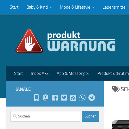
Start
Baby & Kind
Mode & Lifestyle
Lebensmittel
Zum Inhalt springen
Start
Index A-Z
App & Messenger
Produktrückruf 
SC
KANÄLE
Suchen
nach: