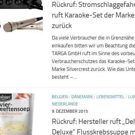
Rückruf: Stromschlaggefah
ruft Karaoke-Set der Marke 
zurück
Da viele Verbraucher die in Grenznähe 
einkaufen bitten wir um Beachtung di
TARGA GmbH ruft im Sinne des vorbe
Verbraucherschutzes das Karaoke-Se
Marke Silvercrest zurück. Wie das Unt
besteht –...
BELGIEN
/
DÄNEMARK
/
LEBENSMITTEL
/
LU
NIEDERLANDE
9. DEZEMBER 2015
Rückruf: Hersteller ruft „Del
Deluxe“ Flusskrebssuppe mi