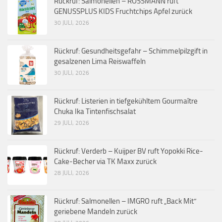
Rückruf: Salmonellen – ROSSMANN ruft
GENUSSPLUS KIDS Fruchtchips Apfel zurück
30 JULI, 2026
Rückruf: Gesundheitsgefahr – Schimmelpilzgift in
gesalzenen Lima Reiswaffeln
30 JULI, 2026
Rückruf: Listerien in tiefgekühltem Gourmaître
Chuka Ika Tintenfischsalat
29 JULI, 2026
Rückruf: Verderb – Kuijper BV ruft Yopokki Rice-
Cake-Becher via TK Maxx zurück
28 JULI, 2026
Rückruf: Salmonellen – IMGRO ruft „Back Mit“
geriebene Mandeln zurück