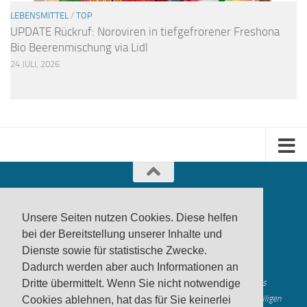
LEBENSMITTEL
/
TOP
UPDATE Rückruf: Noroviren in tiefgefrorener Freshona
Bio Beerenmischung via Lidl
24 JULI, 2026
Unsere Seiten nutzen Cookies. Diese helfen
bei der Bereitstellung unserer Inhalte und
Dienste sowie für statistische Zwecke.
produktwarnung.eu
- 2007-2026
Dadurch werden aber auch Informationen an
Made in Gerstetten |
Medienzentrum Gerstetten
Alle genannten Marken, Warenzeichen und Logos innerhalb dieses
Dritte übermittelt. Wenn Sie nicht notwendige
Medienangebotes sind durch die Marken- und Urheberechte der jeweiligen
Cookies ablehnen, hat das für Sie keinerlei