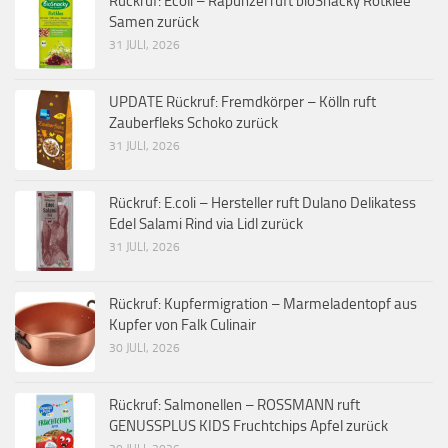
Rückruf: Ecoli – Rapunzel ruft bioSnacky Rotklee
Samen zurück
31 JULI, 2026
UPDATE Rückruf: Fremdkörper – Kölln ruft
Zauberfleks Schoko zurück
31 JULI, 2026
Rückruf: E.coli – Hersteller ruft Dulano Delikatess
Edel Salami Rind via Lidl zurück
31 JULI, 2026
Rückruf: Kupfermigration – Marmeladentopf aus
Kupfer von Falk Culinair
30 JULI, 2026
Rückruf: Salmonellen – ROSSMANN ruft
GENUSSPLUS KIDS Fruchtchips Apfel zurück