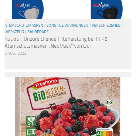
ATEMSCHUTZMASKEN
/
SONSTIGE WARNUNGEN
/
VERSCHIEDENES
/
WERKZEUG / BAUBEDARF
Rückruf: Unzureichende Filterleistung bei FFP2
Atemschutzmasken „NeoMask“ von Lidl
3 AUG., 2023