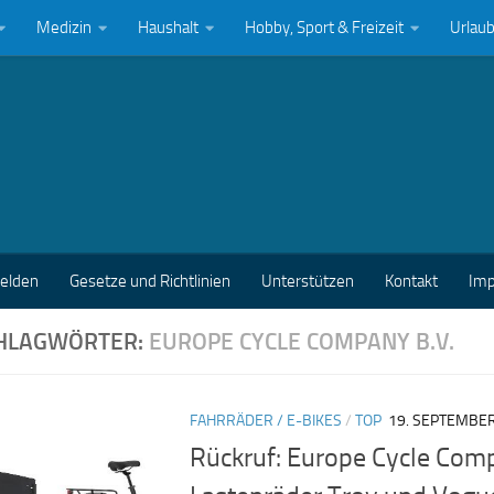
Medizin
Haushalt
Hobby, Sport & Freizeit
Urlau
melden
Gesetze und Richtlinien
Unterstützen
Kontakt
Im
HLAGWÖRTER:
EUROPE CYCLE COMPANY B.V.
FAHRRÄDER / E-BIKES
/
TOP
19. SEPTEMBE
Rückruf: Europe Cycle Comp