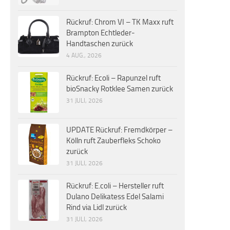
Rückruf: Chrom VI – TK Maxx ruft
Brampton Echtleder-
Handtaschen zurück
4 AUG., 2026
Rückruf: Ecoli – Rapunzel ruft
bioSnacky Rotklee Samen zurück
31 JULI, 2026
UPDATE Rückruf: Fremdkörper –
Kölln ruft Zauberfleks Schoko
zurück
31 JULI, 2026
Rückruf: E.coli – Hersteller ruft
Dulano Delikatess Edel Salami
Rind via Lidl zurück
31 JULI, 2026