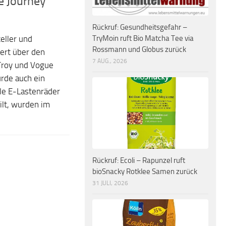
e Journey
Rückruf: Gesundheitsgefahr –
TryMoin ruft Bio Matcha Tee via
eller und
Rossmann und Globus zurück
ert über den
7 AUG., 2026
 Troy und Vogue
rde auch ein
le E-Lastenräder
lt, wurden im
Rückruf: Ecoli – Rapunzel ruft
bioSnacky Rotklee Samen zurück
31 JULI, 2026