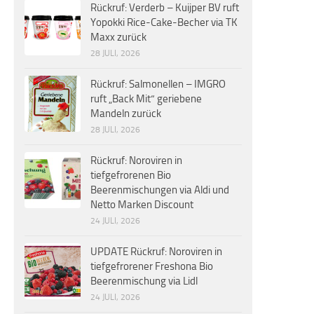
Rückruf: Verderb – Kuijper BV ruft
Yopokki Rice-Cake-Becher via TK
Maxx zurück
28 JULI, 2026
Rückruf: Salmonellen – IMGRO
ruft „Back Mit“ geriebene
Mandeln zurück
28 JULI, 2026
Rückruf: Noroviren in
tiefgefrorenen Bio
Beerenmischungen via Aldi und
Netto Marken Discount
24 JULI, 2026
UPDATE Rückruf: Noroviren in
tiefgefrorener Freshona Bio
Beerenmischung via Lidl
24 JULI, 2026