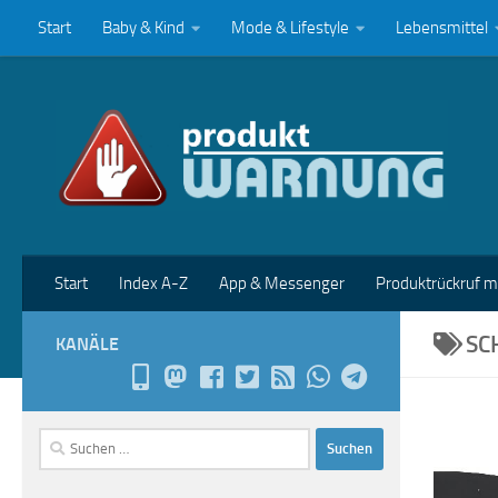
Start
Baby & Kind
Mode & Lifestyle
Lebensmittel
Zum Inhalt springen
Start
Index A-Z
App & Messenger
Produktrückruf 
SC
KANÄLE
Suchen
nach: