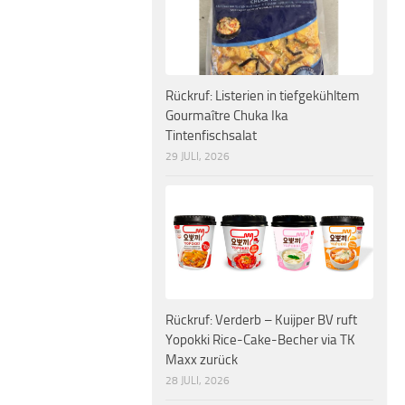
Rückruf: Listerien in tiefgekühltem
Gourmaître Chuka Ika
Tintenfischsalat
29 JULI, 2026
Rückruf: Verderb – Kuijper BV ruft
Yopokki Rice-Cake-Becher via TK
Maxx zurück
28 JULI, 2026