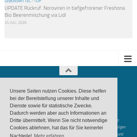
LEBENSMITTEL
/
TOP
UPDATE Rückruf: Noroviren in tiefgefrorener Freshona
Bio Beerenmischung via Lidl
24 JULI, 2026
Unsere Seiten nutzen Cookies. Diese helfen
bei der Bereitstellung unserer Inhalte und
Dienste sowie für statistische Zwecke.
produktwarnung.eu
- 2007-2026
Dadurch werden aber auch Informationen an
Made in Gerstetten |
Medienzentrum Gerstetten
Alle genannten Marken, Warenzeichen und Logos innerhalb dieses
Dritte übermittelt. Wenn Sie nicht notwendige
Medienangebotes sind durch die Marken- und Urheberechte der jeweiligen
Cookies ablehnen, hat das für Sie keinerlei
Rechteinhaber geschützt, und dienen lediglich der Berichterstattung und
Nachteile!
Mehr erfahren