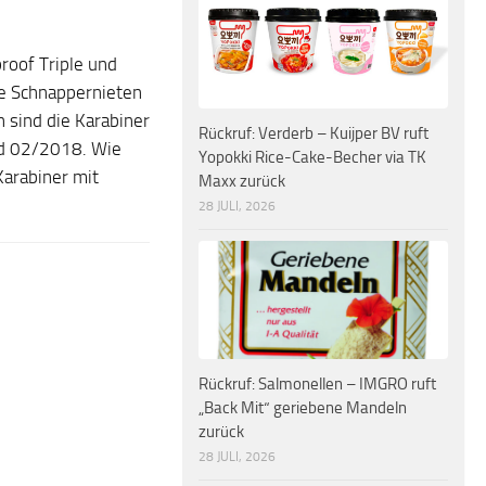
roof Triple und
ie Schnappernieten
 sind die Karabiner
Rückruf: Verderb – Kuijper BV ruft
d 02/2018. Wie
Yopokki Rice-Cake-Becher via TK
Karabiner mit
Maxx zurück
28 JULI, 2026
Rückruf: Salmonellen – IMGRO ruft
„Back Mit“ geriebene Mandeln
zurück
28 JULI, 2026