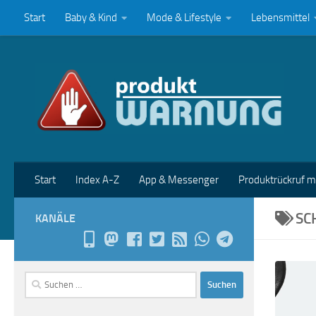
Start
Baby & Kind
Mode & Lifestyle
Lebensmittel
Zum Inhalt springen
Start
Index A-Z
App & Messenger
Produktrückruf 
SC
KANÄLE
Suchen
nach: