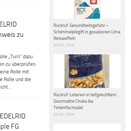
DELRID
Rückruf: Gesundheitsgefahr –
Schimmelpilzgift in gesalzenen Lima
inweis zu
Reiswaffeln
30 JULI, 2026
olle „Turn“ dazu
len zu überprüfen.
eine Rolle mit
e Rolle und die
cht...
Rückruf: Listerien in tiefgekühltem
Gourmaître Chuka Ika
Tintenfischsalat
r EDELRID
29 JULI, 2026
iple FG