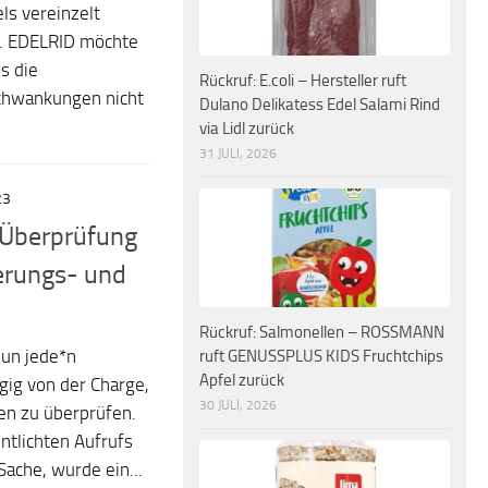
s vereinzelt
t. EDELRID möchte
s die
Rückruf: E.coli – Hersteller ruft
Schwankungen nicht
Dulano Delikatess Edel Salami Rind
via Lidl zurück
31 JULI, 2026
23
 Überprüfung
erungs- und
Rückruf: Salmonellen – ROSSMANN
un jede*n
ruft GENUSSPLUS KIDS Fruchtchips
Apfel zurück
gig von der Charge,
30 JULI, 2026
en zu überprüfen.
tlichten Aufrufs
Sache, wurde ein...