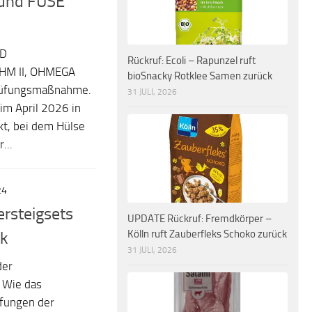
und FUSE
ID
Rückruf: Ecoli – Rapunzel ruft
OHM II, OHMEGA
bioSnacky Rotklee Samen zurück
prüfungsmaßnahme.
31 JULI, 2026
im April 2026 in
kt, bei dem Hülse
...
24
ersteigsets
UPDATE Rückruf: Fremdkörper –
Kölln ruft Zauberfleks Schoko zurück
k
31 JULI, 2026
der
 Wie das
üfungen der