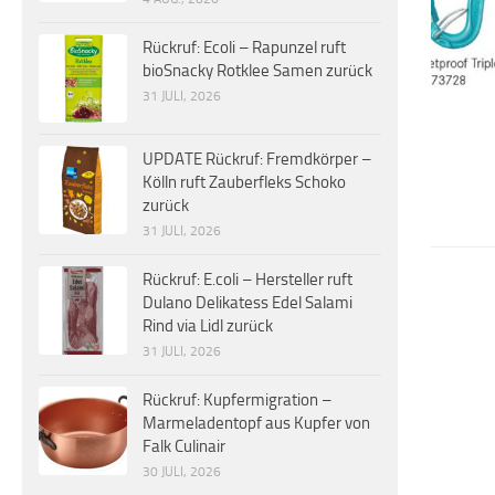
Rückruf: Ecoli – Rapunzel ruft
bioSnacky Rotklee Samen zurück
31 JULI, 2026
UPDATE Rückruf: Fremdkörper –
Kölln ruft Zauberfleks Schoko
zurück
31 JULI, 2026
Rückruf: E.coli – Hersteller ruft
Dulano Delikatess Edel Salami
Rind via Lidl zurück
31 JULI, 2026
Rückruf: Kupfermigration –
Marmeladentopf aus Kupfer von
Falk Culinair
30 JULI, 2026