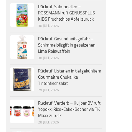
Rückruf: Salmonellen –
ROSSMANN ruft GENUSSPLUS
KIDS Fruchtchips Apfel zurück
30 JULI, 2026
Rückruf: Gesundheitsgefahr –
Schimmelpilzgift in gesalzenen
Lima Reiswaffeln
30 JULI, 2026
Rückruf: Listerien in tiefgekühltem
Gourmaître Chuka Ika
Tintenfischsalat
29 JULI, 2026
Rückruf: Verderb – Kuijper BV ruft
Yopokki Rice-Cake-Becher via TK
Maxx zurück
28 JULI, 2026