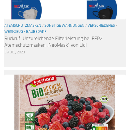
ATEMSCHUTZMASKEN
/
SONSTIGE WARNUNGEN
/
VERSCHIEDENES
/
WERKZEUG / BAUBEDARF
Rückruf: Unzureichende Filterleistung bei FFP2
Atemschutzmasken „NeoMask“ von Lidl
3 AUG., 2023