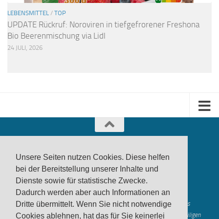
LEBENSMITTEL
/
TOP
UPDATE Rückruf: Noroviren in tiefgefrorener Freshona
Bio Beerenmischung via Lidl
24 JULI, 2026
Unsere Seiten nutzen Cookies. Diese helfen
bei der Bereitstellung unserer Inhalte und
Dienste sowie für statistische Zwecke.
produktwarnung.eu
- 2007-2026
Dadurch werden aber auch Informationen an
Made in Gerstetten |
Medienzentrum Gerstetten
Alle genannten Marken, Warenzeichen und Logos innerhalb dieses
Dritte übermittelt. Wenn Sie nicht notwendige
Medienangebotes sind durch die Marken- und Urheberechte der jeweiligen
Cookies ablehnen, hat das für Sie keinerlei