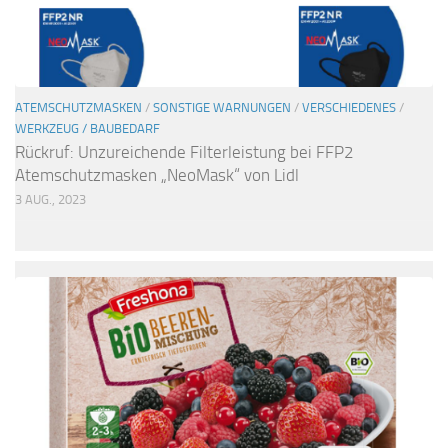
ATEMSCHUTZMASKEN
/
SONSTIGE WARNUNGEN
/
VERSCHIEDENES
/
WERKZEUG / BAUBEDARF
Rückruf: Unzureichende Filterleistung bei FFP2
Atemschutzmasken „NeoMask“ von Lidl
3 AUG., 2023