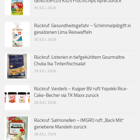
GENUSSPLUS KIDS Fruchtchips Apfel zurück
30 JULI, 2026
Rückruf: Gesundheitsgefahr – Schimmelpilzgift in
gesalzenen Lima Reiswaffeln
30 JULI, 2026
Rückruf: Listerien in tiefgekühltem Gourmaître
Chuka Ika Tintenfischsalat
29 JULI, 2026
Rückruf: Verderb – Kuijper BV ruft Yopokki Rice-
Cake-Becher via TK Maxx zurück
28 JULI, 2026
Rückruf: Salmonellen – IMGRO ruft „Back Mit“
geriebene Mandeln zurück
28 JULI, 2026