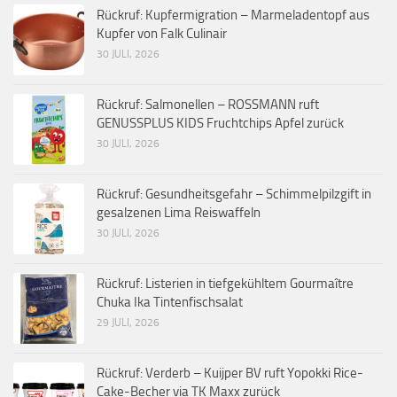
Rückruf: Kupfermigration – Marmeladentopf aus
Kupfer von Falk Culinair
30 JULI, 2026
Rückruf: Salmonellen – ROSSMANN ruft
GENUSSPLUS KIDS Fruchtchips Apfel zurück
30 JULI, 2026
Rückruf: Gesundheitsgefahr – Schimmelpilzgift in
gesalzenen Lima Reiswaffeln
30 JULI, 2026
Rückruf: Listerien in tiefgekühltem Gourmaître
Chuka Ika Tintenfischsalat
29 JULI, 2026
Rückruf: Verderb – Kuijper BV ruft Yopokki Rice-
Cake-Becher via TK Maxx zurück