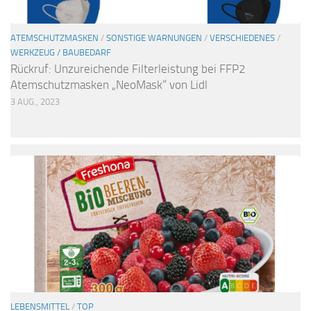
ATEMSCHUTZMASKEN
/
SONSTIGE WARNUNGEN
/
VERSCHIEDENES
/
WERKZEUG / BAUBEDARF
Rückruf: Unzureichende Filterleistung bei FFP2
Atemschutzmasken „NeoMask“ von Lidl
3 AUG., 2023
LEBENSMITTEL
/
TOP