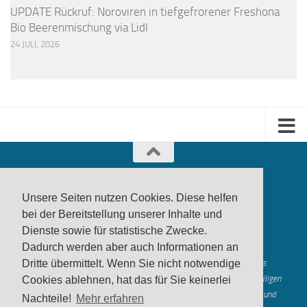
UPDATE Rückruf: Noroviren in tiefgefrorener Freshona
Bio Beerenmischung via Lidl
24 JULI, 2026
Unsere Seiten nutzen Cookies. Diese helfen
bei der Bereitstellung unserer Inhalte und
Dienste sowie für statistische Zwecke.
produktwarnung.eu
- 2007-2026
Dadurch werden aber auch Informationen an
Made in Gerstetten |
Medienzentrum Gerstetten
Alle genannten Marken, Warenzeichen und Logos innerhalb dieses
Dritte übermittelt. Wenn Sie nicht notwendige
Medienangebotes sind durch die Marken- und Urheberechte der jeweiligen
Cookies ablehnen, hat das für Sie keinerlei
Rechteinhaber geschützt, und dienen lediglich der Berichterstattung und
Nachteile!
Mehr erfahren