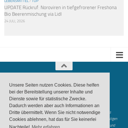
LEBENSMITTEL
/
TOP
UPDATE Rückruf: Noroviren in tiefgefrorener Freshona
Bio Beerenmischung via Lidl
24 JULI, 2026
Unsere Seiten nutzen Cookies. Diese helfen
bei der Bereitstellung unserer Inhalte und
Dienste sowie für statistische Zwecke.
produktwarnung.eu
- 2007-2026
Dadurch werden aber auch Informationen an
Made in Gerstetten |
Medienzentrum Gerstetten
Alle genannten Marken, Warenzeichen und Logos innerhalb dieses
Dritte übermittelt. Wenn Sie nicht notwendige
Medienangebotes sind durch die Marken- und Urheberechte der jeweiligen
Cookies ablehnen, hat das für Sie keinerlei
Rechteinhaber geschützt, und dienen lediglich der Berichterstattung und
Nachteile!
Mehr erfahren