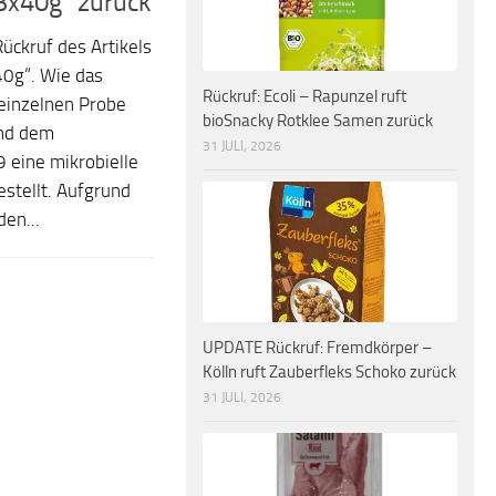
3x40g“ zurück
ückruf des Artikels
0g“. Wie das
Rückruf: Ecoli – Rapunzel ruft
 einzelnen Probe
bioSnacky Rotklee Samen zurück
nd dem
31 JULI, 2026
 eine mikrobielle
stellt. Aufgrund
en...
UPDATE Rückruf: Fremdkörper –
Kölln ruft Zauberfleks Schoko zurück
31 JULI, 2026