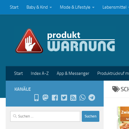
Start
Baby & Kind
Mode & Lifestyle
Lebensmittel
Zum Inhalt springen
Start
Index A-Z
App & Messenger
Produktrückruf 
SC
KANÄLE
Suchen
nach: