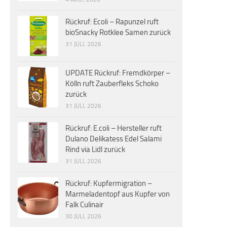
Rückruf: Ecoli – Rapunzel ruft
bioSnacky Rotklee Samen zurück
31 JULI, 2026
UPDATE Rückruf: Fremdkörper –
Kölln ruft Zauberfleks Schoko
zurück
31 JULI, 2026
Rückruf: E.coli – Hersteller ruft
Dulano Delikatess Edel Salami
Rind via Lidl zurück
31 JULI, 2026
Rückruf: Kupfermigration –
Marmeladentopf aus Kupfer von
Falk Culinair
30 JULI, 2026