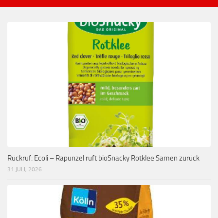
Rückruf: Ecoli – Rapunzel ruft bioSnacky Rotklee Samen zurück
31 JULI, 2026