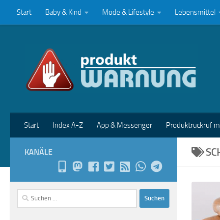
Start
Baby & Kind
Mode & Lifestyle
Lebensmittel
Zum Inhalt springen
Start
Index A-Z
App & Messenger
Produktrückruf 
SC
KANÄLE
Suchen
nach: