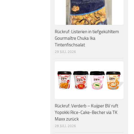
Rückruf: Listerien in tiefgekühltem
Gourmaître Chuka Ika
Tintenfischsalat
29 JULI, 2026
Rückruf: Verderb – Kuijper BV ruft
Yopokki Rice-Cake-Becher via TK
Maxx zurück
28 JULI, 2026