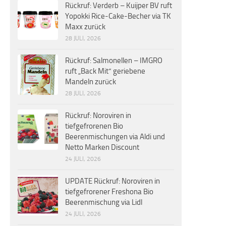
Rückruf: Verderb – Kuijper BV ruft
Yopokki Rice-Cake-Becher via TK
Maxx zurück
28 JULI, 2026
Rückruf: Salmonellen – IMGRO
ruft „Back Mit“ geriebene
Mandeln zurück
28 JULI, 2026
Rückruf: Noroviren in
tiefgefrorenen Bio
Beerenmischungen via Aldi und
Netto Marken Discount
24 JULI, 2026
UPDATE Rückruf: Noroviren in
tiefgefrorener Freshona Bio
Beerenmischung via Lidl
24 JULI, 2026