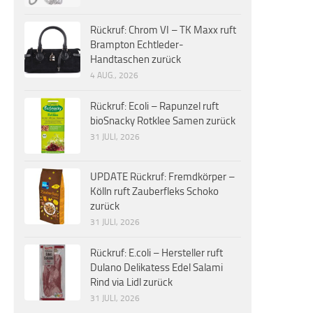
Rückruf: Chrom VI – TK Maxx ruft
Brampton Echtleder-
Handtaschen zurück
4 AUG., 2026
Rückruf: Ecoli – Rapunzel ruft
bioSnacky Rotklee Samen zurück
31 JULI, 2026
UPDATE Rückruf: Fremdkörper –
Kölln ruft Zauberfleks Schoko
zurück
31 JULI, 2026
Rückruf: E.coli – Hersteller ruft
Dulano Delikatess Edel Salami
Rind via Lidl zurück
31 JULI, 2026