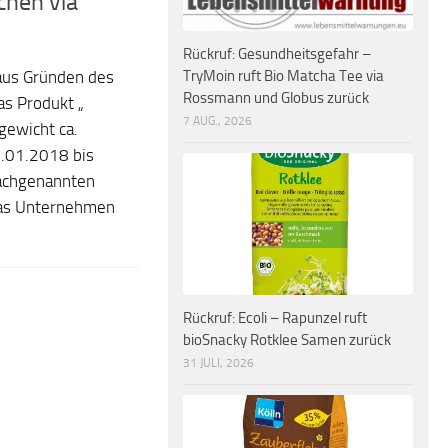
chen via
Rückruf: Gesundheitsgefahr –
TryMoin ruft Bio Matcha Tee via
h aus Gründen des
Rossmann und Globus zurück
s Produkt „
7 AUG., 2026
lgewicht ca.
9.01.2018 bis
achgenannten
das Unternehmen
Rückruf: Ecoli – Rapunzel ruft
bioSnacky Rotklee Samen zurück
31 JULI, 2026