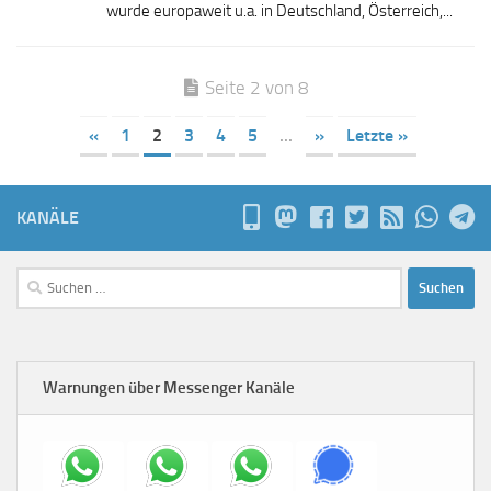
wurde europaweit u.a. in Deutschland, Österreich,...
Seite 2 von 8
«
1
2
3
4
5
...
»
Letzte »
KANÄLE
Suchen
nach:
Warnungen über Messenger Kanäle