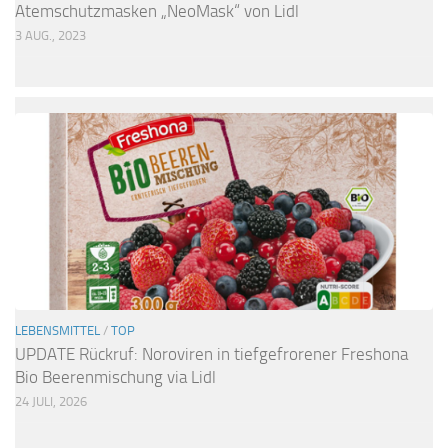
Atemschutzmasken „NeoMask“ von Lidl
3 AUG., 2023
LEBENSMITTEL
/
TOP
UPDATE Rückruf: Noroviren in tiefgefrorener Freshona
Bio Beerenmischung via Lidl
24 JULI, 2026