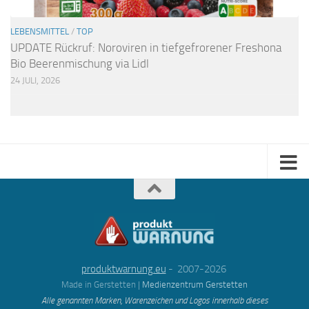
LEBENSMITTEL
/
TOP
UPDATE Rückruf: Noroviren in tiefgefrorener Freshona
Bio Beerenmischung via Lidl
24 JULI, 2026
produktwarnung.eu
- 2007-2026
Made in Gerstetten |
Medienzentrum Gerstetten
Alle genannten Marken, Warenzeichen und Logos innerhalb dieses