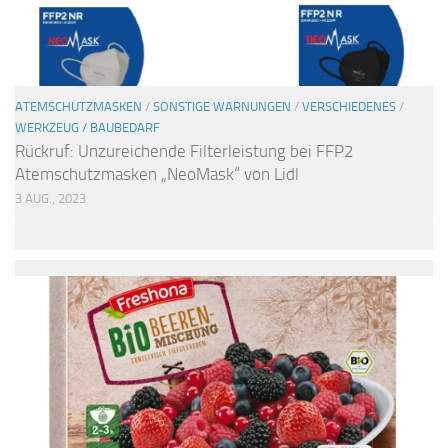
ATEMSCHUTZMASKEN
/
SONSTIGE WARNUNGEN
/
VERSCHIEDENES
/
WERKZEUG / BAUBEDARF
Rückruf: Unzureichende Filterleistung bei FFP2
Atemschutzmasken „NeoMask“ von Lidl
3 AUG., 2023