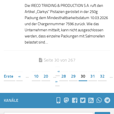
Die IRECO TRADING & PRODUCTION S.A. ruft den
Artikel „Clarkys“ Pistazien geröstet in der 250g
Packung dem Mindesthaltbarkeitsdatum 10.03.2026
und der Chargennummer 7596 zurück. Wie das
Unternehmen mitteilt, kann nicht ausgeschlossen
werden, dass einzelne Packungen mit Salmonellen
belastet sind....
Seite 30 von 267
«
Erste
«
...
10
20
...
28
29
30
31
32
...
»
KANÄLE