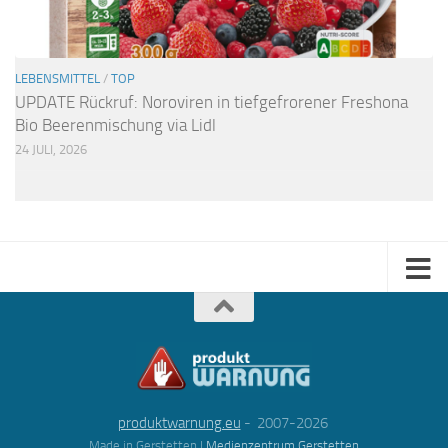
LEBENSMITTEL
/
TOP
UPDATE Rückruf: Noroviren in tiefgefrorener Freshona
Bio Beerenmischung via Lidl
24 JULI, 2026
produktwarnung.eu
- 2007-2026
Made in Gerstetten |
Medienzentrum Gerstetten