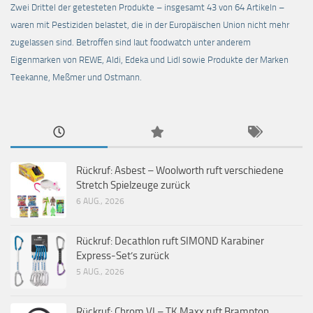
Zwei Drittel der getesteten Produkte – insgesamt 43 von 64 Artikeln –
waren mit Pestiziden belastet, die in der Europäischen Union nicht mehr
zugelassen sind. Betroffen sind laut foodwatch unter anderem
Eigenmarken von REWE, Aldi, Edeka und Lidl sowie Produkte der Marken
Teekanne, Meßmer und Ostmann.
Rückruf: Asbest – Woolworth ruft verschiedene
Stretch Spielzeuge zurück
6 AUG., 2026
Rückruf: Decathlon ruft SIMOND Karabiner
Express-Set’s zurück
5 AUG., 2026
Rückruf: Chrom VI – TK Maxx ruft Brampton