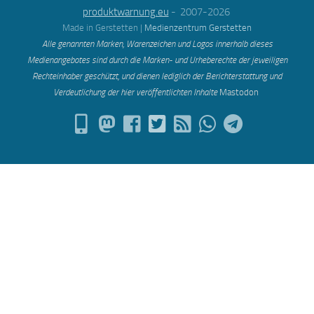
produktwarnung.eu
- 2007-2026
Made in Gerstetten |
Medienzentrum Gerstetten
Alle genannten Marken, Warenzeichen und Logos innerhalb dieses
Medienangebotes sind durch die Marken- und Urheberechte der jeweiligen
Rechteinhaber geschützt, und dienen lediglich der Berichterstattung und
Verdeutlichung der hier veröffentlichten Inh
alte
Mastodon