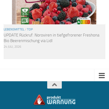
LEBENSMITTEL
/
TOP
UPDATE Rückruf: Noroviren in tiefgefrorener Freshona
Bio Beerenmischung via Lidl
24 JULI, 2026