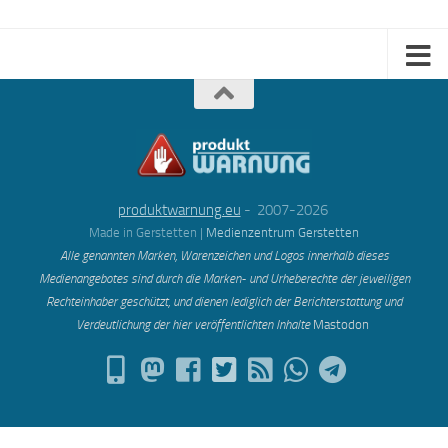
produktwarnung.eu
- 2007-2026
Made in Gerstetten |
Medienzentrum Gerstetten
Alle genannten Marken, Warenzeichen und Logos innerhalb dieses
Medienangebotes sind durch die Marken- und Urheberechte der jeweiligen
Rechteinhaber geschützt, und dienen lediglich der Berichterstattung und
Verdeutlichung der hier veröffentlichten Inh
alte
Mastodon