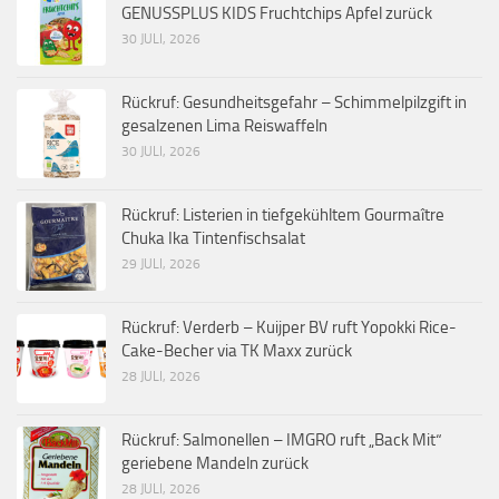
GENUSSPLUS KIDS Fruchtchips Apfel zurück
30 JULI, 2026
Rückruf: Gesundheitsgefahr – Schimmelpilzgift in
gesalzenen Lima Reiswaffeln
30 JULI, 2026
Rückruf: Listerien in tiefgekühltem Gourmaître
Chuka Ika Tintenfischsalat
29 JULI, 2026
Rückruf: Verderb – Kuijper BV ruft Yopokki Rice-
Cake-Becher via TK Maxx zurück
28 JULI, 2026
Rückruf: Salmonellen – IMGRO ruft „Back Mit“
geriebene Mandeln zurück
28 JULI, 2026