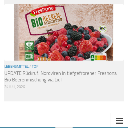
LEBENSMITTEL
/
TOP
UPDATE Rückruf: Noroviren in tiefgefrorener Freshona
Bio Beerenmischung via Lidl
24 JULI, 2026