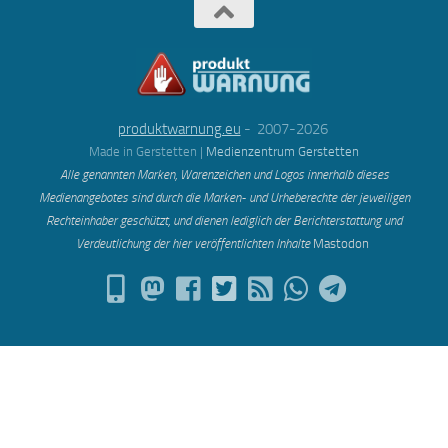
produktwarnung.eu
- 2007-2026
Made in Gerstetten |
Medienzentrum Gerstetten
Alle genannten Marken, Warenzeichen und Logos innerhalb dieses
Medienangebotes sind durch die Marken- und Urheberechte der jeweiligen
Rechteinhaber geschützt, und dienen lediglich der Berichterstattung und
Verdeutlichung der hier veröffentlichten Inh
alte
Mastodon