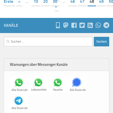
Erste
«
...
10
20
30
...
46
47
48
49
5
»
KANÄLE
Suchen
nach:
Warnungen über Messenger Kanäle