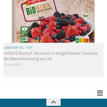
LEBENSMITTEL
/
TOP
UPDATE Rückruf: Noroviren in tiefgefrorener Freshona
Bio Beerenmischung via Lidl
24 JULI, 2026