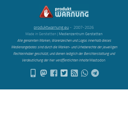
produktwarnung.eu
- 2007-2026
Made in Gerstetten |
Medienzentrum Gerstetten
Alle genannten Marken, Warenzeichen und Logos innerhalb dieses
Medienangebotes sind durch die Marken- und Urheberechte der jeweiligen
Rechteinhaber geschützt, und dienen lediglich der Berichterstattung und
Verdeutlichung der hier veröffentlichten Inh
alte
Mastodon