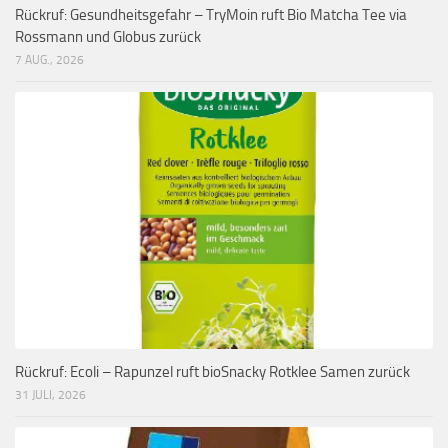
Rückruf: Gesundheitsgefahr – TryMoin ruft Bio Matcha Tee via
Rossmann und Globus zurück
7 AUG., 2026
Rückruf: Ecoli – Rapunzel ruft bioSnacky Rotklee Samen zurück
31 JULI, 2026