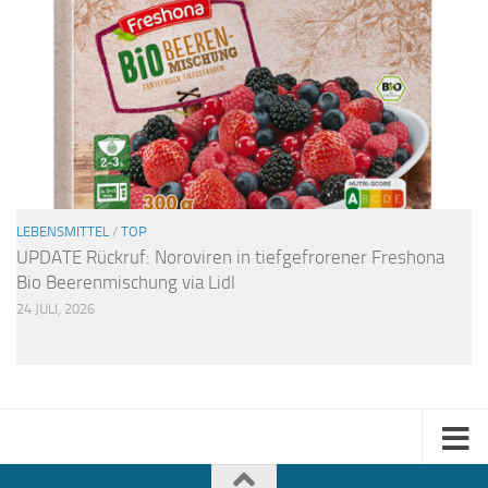
LEBENSMITTEL
/
TOP
UPDATE Rückruf: Noroviren in tiefgefrorener Freshona
Bio Beerenmischung via Lidl
24 JULI, 2026