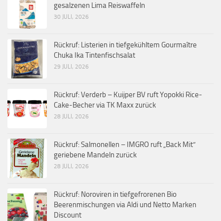
gesalzenen Lima Reiswaffeln
30 JULI, 2026
Rückruf: Listerien in tiefgekühltem Gourmaître
Chuka Ika Tintenfischsalat
29 JULI, 2026
Rückruf: Verderb – Kuijper BV ruft Yopokki Rice-
Cake-Becher via TK Maxx zurück
28 JULI, 2026
Rückruf: Salmonellen – IMGRO ruft „Back Mit“
geriebene Mandeln zurück
28 JULI, 2026
Rückruf: Noroviren in tiefgefrorenen Bio
Beerenmischungen via Aldi und Netto Marken
Discount