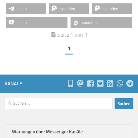
teilen
spenden
spenden
teilen
spenden
Seite 1 von 1
1
KANÄLE
Suchen
nach:
Warnungen über Messenger Kanäle