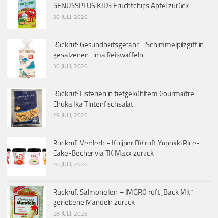
GENUSSPLUS KIDS Fruchtchips Apfel zurück
30 JULI, 2026
Rückruf: Gesundheitsgefahr – Schimmelpilzgift in
gesalzenen Lima Reiswaffeln
30 JULI, 2026
Rückruf: Listerien in tiefgekühltem Gourmaître
Chuka Ika Tintenfischsalat
29 JULI, 2026
Rückruf: Verderb – Kuijper BV ruft Yopokki Rice-
Cake-Becher via TK Maxx zurück
28 JULI, 2026
Rückruf: Salmonellen – IMGRO ruft „Back Mit“
geriebene Mandeln zurück
28 JULI, 2026