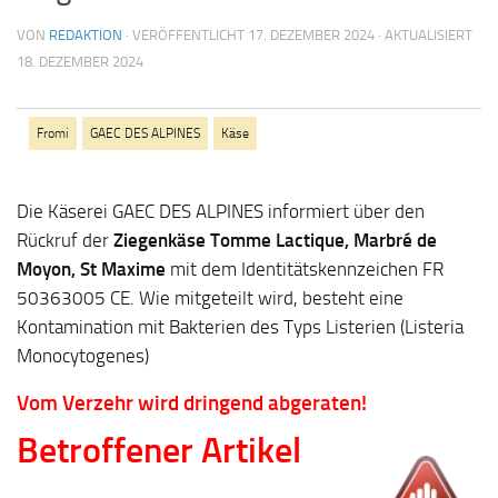
VON
REDAKTION
· VERÖFFENTLICHT
17. DEZEMBER 2024
· AKTUALISIERT
18. DEZEMBER 2024
Fromi
GAEC DES ALPINES
Käse
Die Käserei GAEC DES ALPINES informiert über den
Rückruf der
Ziegenkäse Tomme Lactique, Marbré de
Moyon, St Maxime
mit dem Identitätskennzeichen FR
50363005 CE. Wie mitgeteilt wird, besteht eine
Kontamination mit Bakterien des Typs Listerien (Listeria
Monocytogenes)
Vom Verzehr wird dringend abgeraten!
Betroffener Artikel