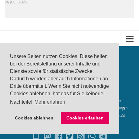
24 JULI, 2026
Unsere Seiten nutzen Cookies. Diese helfen
bei der Bereitstellung unserer Inhalte und
Dienste sowie für statistische Zwecke.
Dadurch werden aber auch Informationen an
Dritte übermittelt. Wenn Sie nicht notwendige
produktwarnung.eu
- 2007-2026
Cookies ablehnen, hat das für Sie keinerlei
Made in Gerstetten |
Medienzentrum Gerstetten
Alle genannten Marken, Warenzeichen und Logos innerhalb dieses
Nachteile!
Mehr erfahren
Medienangebotes sind durch die Marken- und Urheberechte der jeweiligen
Rechteinhaber geschützt, und dienen lediglich der Berichterstattung und
Cookies ablehnen
Cookies erlauben
Verdeutlichung der hier veröffentlichten Inh
alte
Mastodon