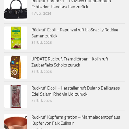
Rückruf: Chrom VI – TK Maxx ruft Brampton
Echtleder-Handtaschen zurück
4 AUG., 2026
Rückruf: Ecoli – Rapunzel ruft bioSnacky Rotklee
Samen zurück
31 JULI, 2026
UPDATE Rückruf: Fremdkörper – Kölln ruft
Zauberfleks Schoko zurück
31 JULI, 2026
Rückruf: E.coli – Hersteller ruft Dulano Delikatess
Edel Salami Rind via Lidl zurück
31 JULI, 2026
Rückruf: Kupfermigration – Marmeladentopf aus
Kupfer von Falk Culinair