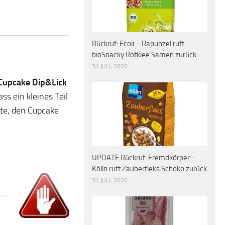
Rückruf: Ecoli – Rapunzel ruft
bioSnacky Rotklee Samen zurück
31 JULI, 2026
Cupcake Dip&Lick
ss ein kleines Teil
ite, den Cupcake
UPDATE Rückruf: Fremdkörper –
Kölln ruft Zauberfleks Schoko zurück
31 JULI, 2026