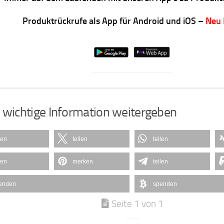
Produktrückrufe als App für Android und iOS –
Neu
 wichtige Information weitergeben
len
teilen
teilen
len
merken
teilen
enden
spenden
Seite 1 von 1