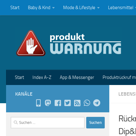
Start
Baby & Kind
Mode & Lifestyle
Lebensmittel
Zum Inhalt springen
Start
Index A-Z
App & Messenger
Produktrückruf 
KANÄLE
LEBENS
Rückr
Suchen
nach:
Dip&L