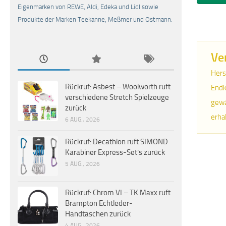
Eigenmarken von REWE, Aldi, Edeka und Lidl sowie
Produkte der Marken Teekanne, Meßmer und Ostmann.
Ve
Hers
Rückruf: Asbest – Woolworth ruft
Endk
verschiedene Stretch Spielzeuge
gewä
zurück
erha
6 AUG., 2026
Rückruf: Decathlon ruft SIMOND
Karabiner Express-Set’s zurück
5 AUG., 2026
Rückruf: Chrom VI – TK Maxx ruft
Brampton Echtleder-
Handtaschen zurück
4 AUG., 2026