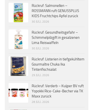
Rückruf: Salmonellen –
ROSSMANN ruft GENUSSPLUS
KIDS Fruchtchips Apfel zurück
30 JULI, 2026
Rückruf: Gesundheitsgefahr –
Schimmelpilzgift in gesalzenen
Lima Reiswaffeln
30 JULI, 2026
Rückruf: Listerien in tiefgekühltem
Gourmaître Chuka Ika
Tintenfischsalat
29 JULI, 2026
Rückruf: Verderb – Kuijper BV ruft
Yopokki Rice-Cake-Becher via TK
Maxx zurück
28 JULI, 2026