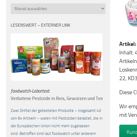
Monatsübersicht
LESENSWERT – EXTERNER LINK
Artikel
Inhalt:
Artike
Losken
22, KD
foodwatch-Labortest:
Diese C
Verbotene Pestizide in Reis, Gewürzen und Tee
Wir emp
Zwei Drittel der getesteten Produkte – insgesamt 43
mit Ver
von 64 Artikeln – waren mit Pestiziden belastet, die in
der Europäischen Union nicht mehr zugelassen
Kund
sind. Betroffen sind laut foodwatch unter anderem