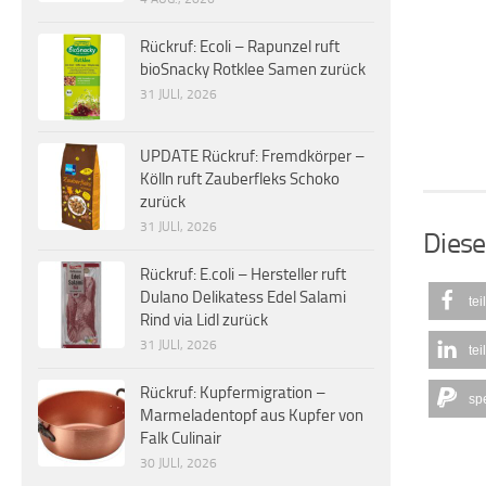
Rückruf: Ecoli – Rapunzel ruft
bioSnacky Rotklee Samen zurück
31 JULI, 2026
UPDATE Rückruf: Fremdkörper –
Kölln ruft Zauberfleks Schoko
zurück
31 JULI, 2026
Diese
Rückruf: E.coli – Hersteller ruft
Dulano Delikatess Edel Salami
tei
Rind via Lidl zurück
31 JULI, 2026
tei
Rückruf: Kupfermigration –
sp
Marmeladentopf aus Kupfer von
Falk Culinair
30 JULI, 2026