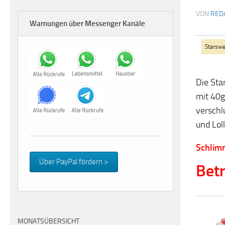
VON
RED
Warnungen über Messenger Kanäle
Starswe
Die Sta
mit 40g
verschl
und Lol
Schlimm
Über PayPal fördern >
Betr
MONATSÜBERSICHT