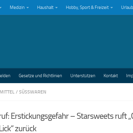
Medizin
Haushalt
Hobby, Sport & Freizeit
Urlau
melden
Gesetze und Richtlinien
Unterstützen
Kontakt
Im
MITTEL
/
SÜSSWAREN
uf: Erstickungsgefahr – Starsweets ruft 
ick“ zurück