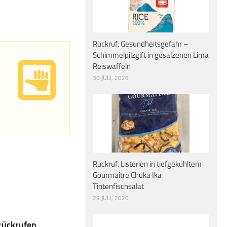
Rückruf: Gesundheitsgefahr –
Schimmelpilzgift in gesalzenen Lima
Reiswaffeln
30 JULI, 2026
Rückruf: Listerien in tiefgekühltem
Gourmaître Chuka Ika
Tintenfischsalat
29 JULI, 2026
rückrufen