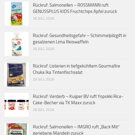
Rückruf: Salmonellen – ROSSMANN ruft
GENUSSPLUS KIDS Fruchtchips Apfel zurück
30 JULI, 2026
Rückruf: Gesundheitsgefahr – Schimmelpilzgift in
gesalzenen Lima Reiswaffeln
30 JULI, 2026
Rückruf: Listerien in tiefgekühltem Gourmaître
Chuka Ika Tintenfischsalat
29 JULI, 2026
Rückruf: Verderb – Kuijper BV ruft Yopokki Rice-
Cake-Becher via TK Maxx zurück
28 JULI, 2026
Rückruf: Salmonellen – IMGRO ruft „Back Mit“
geriebene Mandeln zurück