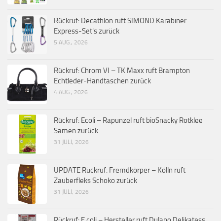
Rückruf: Decathlon ruft SIMOND Karabiner
Express-Set’s zurück
5 AUG., 2026
Rückruf: Chrom VI – TK Maxx ruft Brampton
Echtleder-Handtaschen zurück
4 AUG., 2026
Rückruf: Ecoli – Rapunzel ruft bioSnacky Rotklee
Samen zurück
31 JULI, 2026
UPDATE Rückruf: Fremdkörper – Kölln ruft
Zauberfleks Schoko zurück
31 JULI, 2026
Rückruf: E.coli – Hersteller ruft Dulano Delikatess