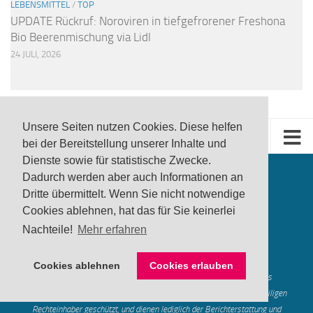
LEBENSMITTEL
/
TOP
UPDATE Rückruf: Noroviren in tiefgefrorener Freshona
Bio Beerenmischung via Lidl
24 JULI, 2026
Unsere Seiten nutzen Cookies. Diese helfen
bei der Bereitstellung unserer Inhalte und
Dienste sowie für statistische Zwecke.
Dadurch werden aber auch Informationen an
Dritte übermittelt. Wenn Sie nicht notwendige
Cookies ablehnen, hat das für Sie keinerlei
Nachteile!
Mehr erfahren
produktwarnung.eu
- 2007-2026
Made in Gerstetten |
Medienzentrum Gerstetten
Cookies ablehnen
Cookies erlauben
Alle genannten Marken, Warenzeichen und Logos innerhalb dieses
Medienangebotes sind durch die Marken- und Urheberechte der jeweiligen
Rechteinhaber geschützt, und dienen lediglich der Berichterstattung und