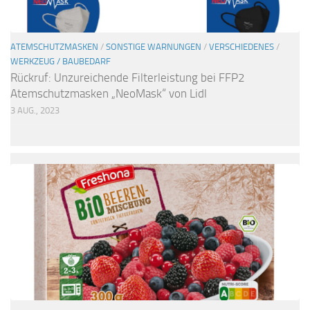
ATEMSCHUTZMASKEN
/
SONSTIGE WARNUNGEN
/
VERSCHIEDENES
/
WERKZEUG / BAUBEDARF
Rückruf: Unzureichende Filterleistung bei FFP2
Atemschutzmasken „NeoMask“ von Lidl
3 AUG., 2023