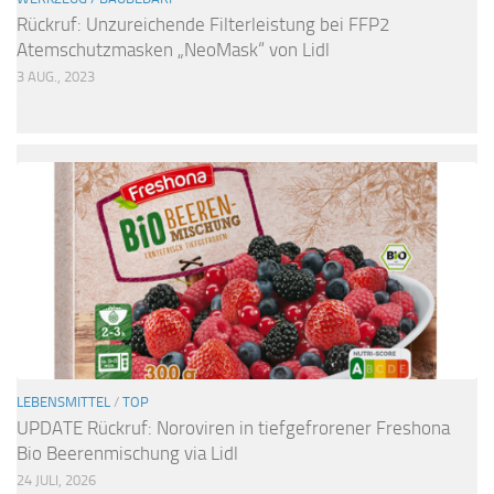
Rückruf: Unzureichende Filterleistung bei FFP2
Atemschutzmasken „NeoMask“ von Lidl
3 AUG., 2023
LEBENSMITTEL
/
TOP
UPDATE Rückruf: Noroviren in tiefgefrorener Freshona
Bio Beerenmischung via Lidl
24 JULI, 2026