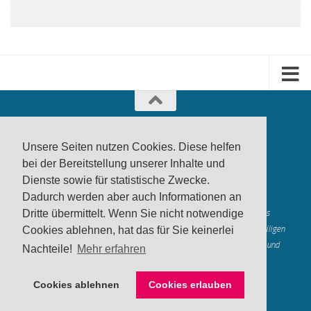
Unsere Seiten nutzen Cookies. Diese helfen
bei der Bereitstellung unserer Inhalte und
Dienste sowie für statistische Zwecke.
produktwarnung.eu
- 2007-2026
Dadurch werden aber auch Informationen an
Made in Gerstetten |
Medienzentrum Gerstetten
Alle genannten Marken, Warenzeichen und Logos innerhalb dieses
Dritte übermittelt. Wenn Sie nicht notwendige
Medienangebotes sind durch die Marken- und Urheberechte der jeweiligen
Cookies ablehnen, hat das für Sie keinerlei
Rechteinhaber geschützt, und dienen lediglich der Berichterstattung und
Nachteile!
Mehr erfahren
Verdeutlichung der hier veröffentlichten Inh
alte
Mastodon
Cookies ablehnen
Cookies erlauben