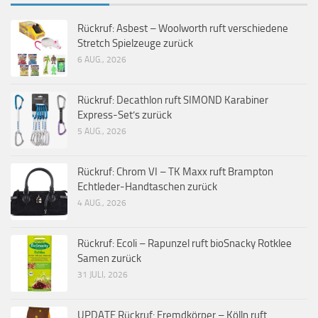
Rückruf: Asbest – Woolworth ruft verschiedene
Stretch Spielzeuge zurück
6 AUG., 2026
Rückruf: Decathlon ruft SIMOND Karabiner
Express-Set’s zurück
5 AUG., 2026
Rückruf: Chrom VI – TK Maxx ruft Brampton
Echtleder-Handtaschen zurück
4 AUG., 2026
Rückruf: Ecoli – Rapunzel ruft bioSnacky Rotklee
Samen zurück
31 JULI, 2026
UPDATE Rückruf: Fremdkörper – Kölln ruft