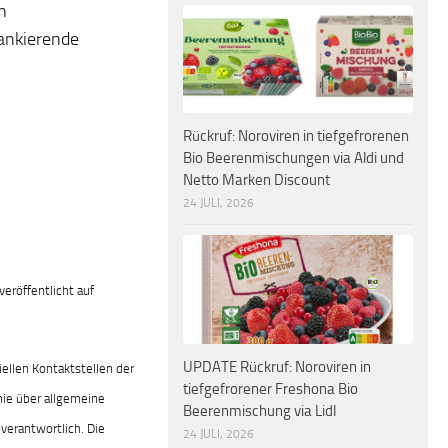
n
lankierende
Rückruf: Noroviren in tiefgefrorenen
Bio Beerenmischungen via Aldi und
Netto Marken Discount
24 JULI, 2026
eröffentlicht auf
UPDATE Rückruf: Noroviren in
iellen Kontaktstellen der
tiefgefrorener Freshona Bio
nie über allgemeine
Beerenmischung via Lidl
verantwortlich. Die
24 JULI, 2026