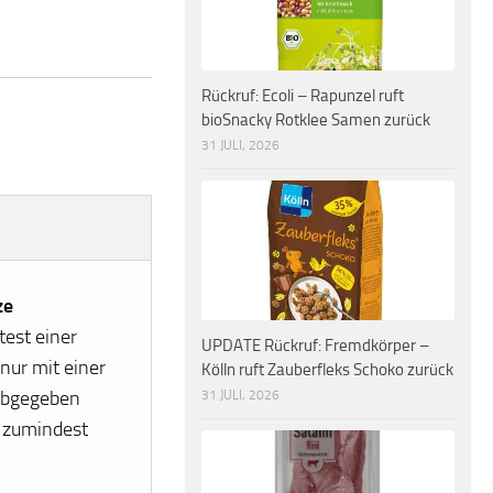
Rückruf: Ecoli – Rapunzel ruft
bioSnacky Rotklee Samen zurück
31 JULI, 2026
ze
est einer
UPDATE Rückruf: Fremdkörper –
nur mit einer
Kölln ruft Zauberfleks Schoko zurück
abgegeben
31 JULI, 2026
r zumindest