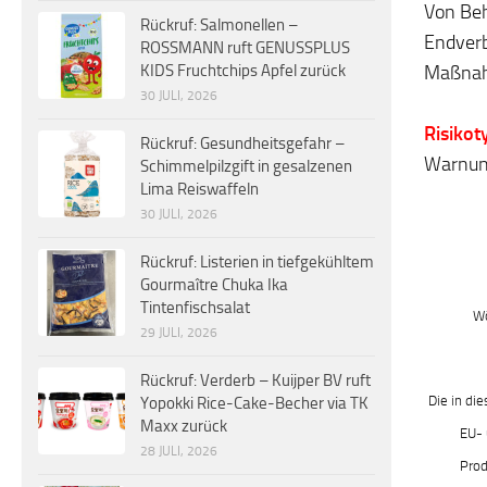
Von Be
Rückruf: Salmonellen –
Endverb
ROSSMANN ruft GENUSSPLUS
Maßna
KIDS Fruchtchips Apfel zurück
30 JULI, 2026
Risikot
Rückruf: Gesundheitsgefahr –
Warnung
Schimmelpilzgift in gesalzenen
Lima Reiswaffeln
30 JULI, 2026
Rückruf: Listerien in tiefgekühltem
Gourmaître Chuka Ika
Tintenfischsalat
Wö
29 JULI, 2026
Rückruf: Verderb – Kuijper BV ruft
Die in di
Yopokki Rice-Cake-Becher via TK
Maxx zurück
EU- 
28 JULI, 2026
Prod