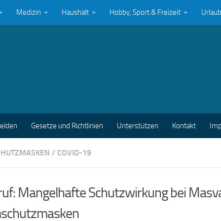
Medizin
Haushalt
Hobby, Sport & Freizeit
Urlau
melden
Gesetze und Richtlinien
Unterstützen
Kontakt
Im
CHUTZMASKEN
/
COVID-19
ruf: Mangelhafte Schutzwirkung bei Mas
schutzmasken