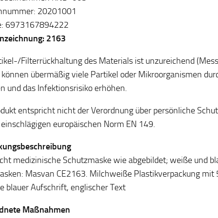
nnummer: 20201001
e: 6973167894222
nzeichnung: 2163
tikel-/Filterrückhaltung des Materials ist unzureichend (Mes
h können übermäßig viele Partikel oder Mikroorganismen dur
n und das Infektionsrisiko erhöhen.
dukt entspricht nicht der Verordnung über persönliche Schu
 einschlägigen europäischen Norm EN 149.
kungsbeschreibung
cht medizinische Schutzmaske wie abgebildet; weiße und b
asken: Masvan CE2163. Milchweiße Plastikverpackung mit
e blauer Aufschrift, englischer Text
dnete Maßnahmen