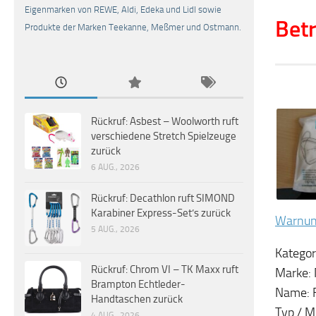
Eigenmarken von REWE, Aldi, Edeka und Lidl sowie
Betr
Produkte der Marken Teekanne, Meßmer und Ostmann.
Rückruf: Asbest – Woolworth ruft
verschiedene Stretch Spielzeuge
zurück
6 AUG., 2026
Rückruf: Decathlon ruft SIMOND
Karabiner Express-Set’s zurück
Warnun
5 AUG., 2026
Kategor
Rückruf: Chrom VI – TK Maxx ruft
Marke:
Brampton Echtleder-
Name: 
Handtaschen zurück
Typ / 
4 AUG., 2026