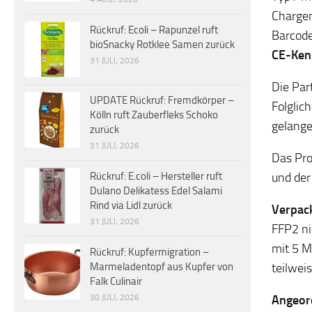
Charge
Rückruf: Ecoli – Rapunzel ruft
Barcod
bioSnacky Rotklee Samen zurück
CE-Ken
31 JULI, 2026
Die Par
UPDATE Rückruf: Fremdkörper –
Folglic
Kölln ruft Zauberfleks Schoko
gelange
zurück
31 JULI, 2026
Das Pro
und der
Rückruf: E.coli – Hersteller ruft
Dulano Delikatess Edel Salami
Rind via Lidl zurück
Verpac
31 JULI, 2026
FFP2 ni
mit 5 M
Rückruf: Kupfermigration –
teilweis
Marmeladentopf aus Kupfer von
Falk Culinair
Angeor
30 JULI, 2026