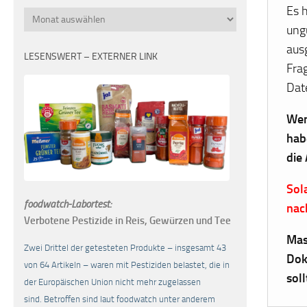
Es 
Monatsübersicht
ung
aus
LESENSWERT – EXTERNER LINK
Fra
Dat
Wen
hab
die
Sol
foodwatch-Labortest:
nac
Verbotene Pestizide in Reis, Gewürzen und Tee
Mas
Zwei Drittel der getesteten Produkte – insgesamt 43
Dok
von 64 Artikeln – waren mit Pestiziden belastet, die in
sol
der Europäischen Union nicht mehr zugelassen
sind. Betroffen sind laut foodwatch unter anderem