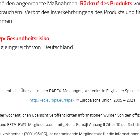
hörden angeordnete Maßnahmen:
Rückruf des Produkts
vo
rauchern. Verbot des Inverkehrbringens des Produkts und f
hmen
yp: Gesundheitsrisiko
 eingereicht von: Deutschland
chentliche Übersichten der RAPEX-Meldungen, kostenlos in Englischer Sprache v
http://ec.europa.eu/rapex
, © Europäische Union, 2005 – 2021
eser wöchentlichen Übersicht veröffentlichten Informationen wurden von den offiz
und EFTA-EWR-Mitgliedstaaten mitgeteilt. Gemäβ Anhang II Ziffer 10 der Richtli
uktsicherheit (2001/95/EG), ist der meldende Mitgliedstaat für die Informationen 