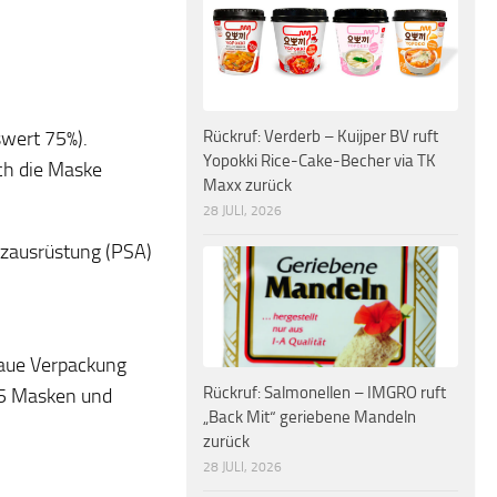
swert 75%).
Rückruf: Verderb – Kuijper BV ruft
Yopokki Rice-Cake-Becher via TK
ch die Maske
Maxx zurück
28 JULI, 2026
tzausrüstung (PSA)
laue Verpackung
Rückruf: Salmonellen – IMGRO ruft
 5 Masken und
„Back Mit“ geriebene Mandeln
zurück
28 JULI, 2026