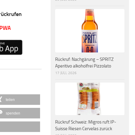
rückrufen
 PWA
Rückruf: Nachgärung – SPRITZ
Aperitivo alkoholfrei Pizzolato
17 JULI, 2026
teilen
spenden
Rückruf Schweiz: Migros ruft IP-
Suisse Riesen Cervelas zurück