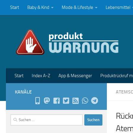
Start
Baby & Kind
Mode & Lifestyle
Lebensmittel
Zum Inhalt springen
Start
Index A-Z
App & Messenger
Produktrückruf 
KANÄLE
ATEMS
Rück
Suchen
nach:
Atem