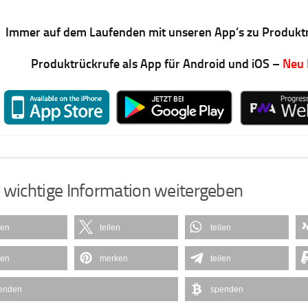
Immer auf dem Laufenden mit unseren App’s zu Produkt
Produktrückrufe als App für Android und iOS –
Neu
 wichtige Information weitergeben
len
teilen
teilen
len
merken
teilen
enden
spenden