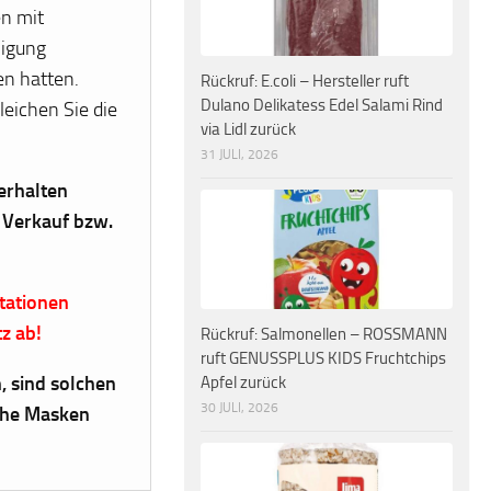
en mit
migung
en hatten.
Rückruf: E.coli – Hersteller ruft
Dulano Delikatess Edel Salami Rind
eichen Sie die
via Lidl zurück
31 JULI, 2026
erhalten
r Verkauf bzw.
tationen
z ab!
Rückruf: Salmonellen – ROSSMANN
ruft GENUSSPLUS KIDS Fruchtchips
, sind solchen
Apfel zurück
30 JULI, 2026
che Masken