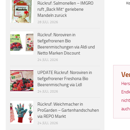
Rückruf: Salmonellen – IMGRO
Ko
ruft „Back Mit“ geriebene
Mandeln zurück
28 JULI, 2026
Rückruf: Noroviren in
tiefgefrorenen Bio
Beerenmischungen via Aldi und
Netto Marken Discount
24 JULI, 2026
UPDATE Rückruf: Noroviren in
Ve
tiefgefrorener Freshona Bio
Hers
Beerenmischung via Lidl
Endk
24 JULI, 2026
nich
Rückruf: Weichmacher in
auch
ProGarden – Gartenhandschuhen
via REPO Markt
24 JULI, 2026