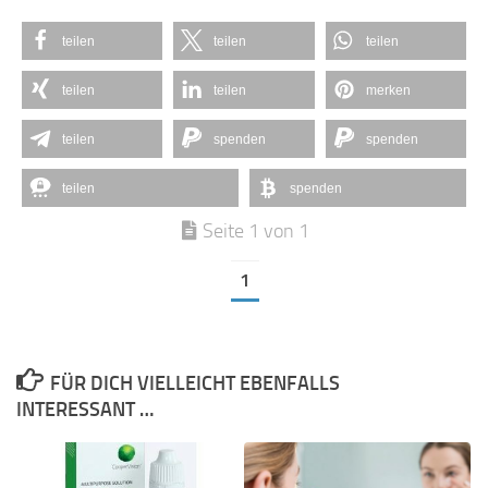
teilen
teilen
teilen
teilen
teilen
merken
teilen
spenden
spenden
teilen
spenden
Seite 1 von 1
1
FÜR DICH VIELLEICHT EBENFALLS
INTERESSANT …