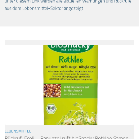
unter diesem Link werden alle aktuellen Warnungen und Rückrufe
aus dem Lebensmittel-Sektor angezeigt
LEBENSMITTEL
Rückruf: Ecoli – Rapunzel ruft bioSnacky Rotklee Samen