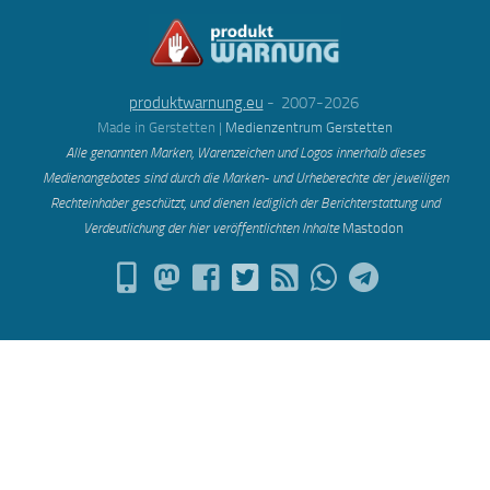
produktwarnung.eu
- 2007-2026
Made in Gerstetten |
Medienzentrum Gerstetten
Alle genannten Marken, Warenzeichen und Logos innerhalb dieses
Medienangebotes sind durch die Marken- und Urheberechte der jeweiligen
Rechteinhaber geschützt, und dienen lediglich der Berichterstattung und
Verdeutlichung der hier veröffentlichten Inh
alte
Mastodon