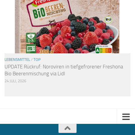
LEBENSMITTEL
/
TOP
UPDATE Rückruf: Noroviren in tiefgefrorener Freshona
Bio Beerenmischung via Lidl
24 JULI, 2026