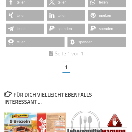
teilen
teilen
teilen
teilen
teilen
merken
teilen
spenden
spenden
teilen
spenden
Seite 1 von 1
1
FÜR DICH VIELLEICHT EBENFALLS
INTERESSANT …