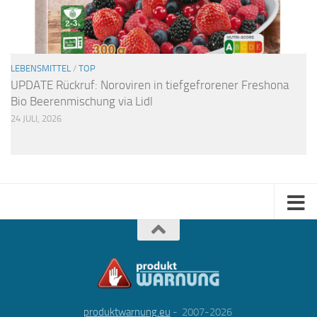
LEBENSMITTEL
/
TOP
UPDATE Rückruf: Noroviren in tiefgefrorener Freshona
Bio Beerenmischung via Lidl
24 JULI, 2026
produktwarnung.eu
- 2007-2026