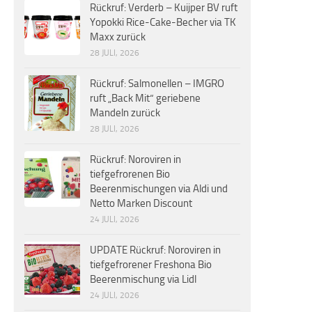
Rückruf: Verderb – Kuijper BV ruft
Yopokki Rice-Cake-Becher via TK
Maxx zurück
28 JULI, 2026
Rückruf: Salmonellen – IMGRO
ruft „Back Mit“ geriebene
Mandeln zurück
28 JULI, 2026
Rückruf: Noroviren in
tiefgefrorenen Bio
Beerenmischungen via Aldi und
Netto Marken Discount
24 JULI, 2026
UPDATE Rückruf: Noroviren in
tiefgefrorener Freshona Bio
Beerenmischung via Lidl
24 JULI, 2026