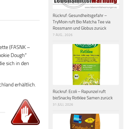
Rückruf: Gesundheitsgefahr –
TryMoin ruft Bio Matcha Tee via
Rossmann und Globus zurück
7 AUG., 2026
kette (FASNK –
ookie Dough“
ie sich in den
chland erhältlich.
Rückruf: Ecoli – Rapunzel ruft
bioSnacky Rotklee Samen zurück
31 JULI, 2026