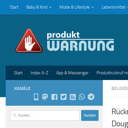
Start
Baby & Kind
Mode & Lifestyle
Lebensmittel
Zum Inhalt springen
Start
Index A-Z
App & Messenger
Produktrückruf 
KANÄLE
BELGIE
Rückr
Suchen
nach:
Dough