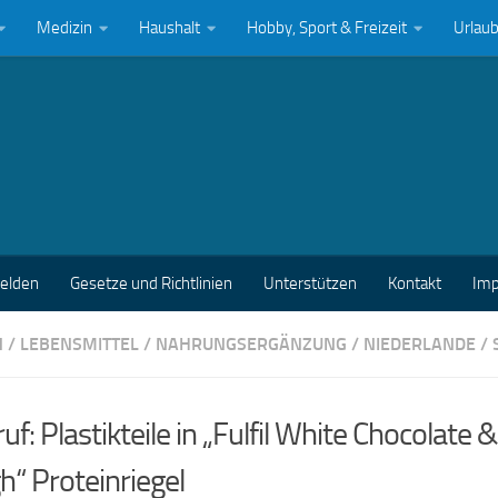
Medizin
Haushalt
Hobby, Sport & Freizeit
Urlau
melden
Gesetze und Richtlinien
Unterstützen
Kontakt
Im
N
/
LEBENSMITTEL
/
NAHRUNGSERGÄNZUNG
/
NIEDERLANDE
/
uf: Plastikteile in „Fulfil White Chocolate 
“ Proteinriegel