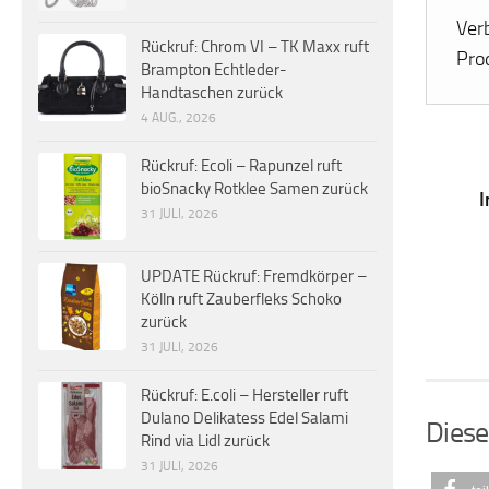
Verb
Rückruf: Chrom VI – TK Maxx ruft
Pro
Brampton Echtleder-
Handtaschen zurück
4 AUG., 2026
Rückruf: Ecoli – Rapunzel ruft
bioSnacky Rotklee Samen zurück
I
31 JULI, 2026
UPDATE Rückruf: Fremdkörper –
Kölln ruft Zauberfleks Schoko
zurück
31 JULI, 2026
Rückruf: E.coli – Hersteller ruft
Dulano Delikatess Edel Salami
Diese
Rind via Lidl zurück
31 JULI, 2026