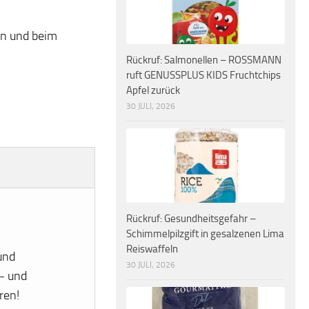
en und beim
Rückruf: Salmonellen – ROSSMANN
ruft GENUSSPLUS KIDS Fruchtchips
Apfel zurück
30 JULI, 2026
Rückruf: Gesundheitsgefahr –
Schimmelpilzgift in gesalzenen Lima
Reiswaffeln
und
30 JULI, 2026
- und
ren!