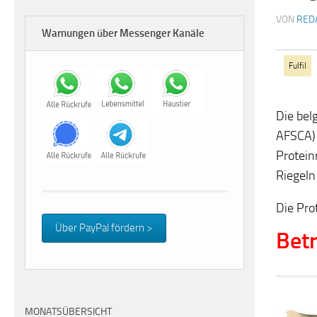
VON
RED
Warnungen über Messenger Kanäle
Fulfil
Die bel
AFSCA) 
Protein
Riegeln
Die Pro
Über PayPal fördern >
Betr
MONATSÜBERSICHT