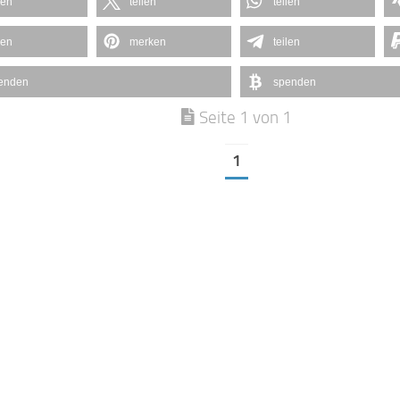
len
teilen
teilen
len
merken
teilen
enden
spenden
Seite 1 von 1
1