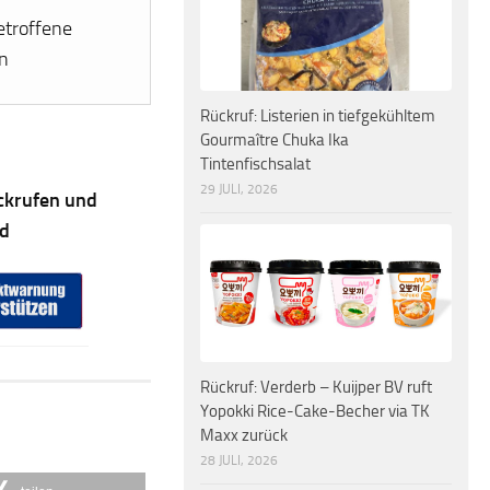
etroffene
n
Rückruf: Listerien in tiefgekühltem
Gourmaître Chuka Ika
Tintenfischsalat
29 JULI, 2026
ckrufen und
ad
Rückruf: Verderb – Kuijper BV ruft
Yopokki Rice-Cake-Becher via TK
Maxx zurück
28 JULI, 2026