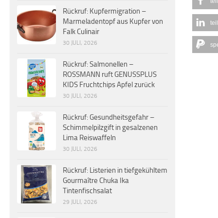
tei
Rückruf: Kupfermigration –
Marmeladentopf aus Kupfer von
tei
Falk Culinair
30 JULI, 2026
sp
Rückruf: Salmonellen –
ROSSMANN ruft GENUSSPLUS
KIDS Fruchtchips Apfel zurück
30 JULI, 2026
Rückruf: Gesundheitsgefahr –
Schimmelpilzgift in gesalzenen
Lima Reiswaffeln
30 JULI, 2026
Rückruf: Listerien in tiefgekühltem
Gourmaître Chuka Ika
Tintenfischsalat
29 JULI, 2026