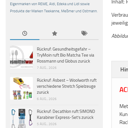
Inhalt: 
Eigenmarken von REWE, Aldi, Edeka und Lidl sowie
Produkte der Marken Teekanne, Meßmer und Ostmann.
Verbrau
jeweili
Abbildu
Rückruf: Gesundheitsgefahr –
TryMoin ruft Bio Matcha Tee via
Rossmann und Globus zurück
7 AUG., 2026
Hi
Rückruf: Asbest – Woolworth ruft
verschiedene Stretch Spielzeuge
AC
zurück
6 AUG., 2026
Met
Rückruf: Decathlon ruft SIMOND
Kun
Karabiner Express-Set’s zurück
Rac
5 AUG., 2026